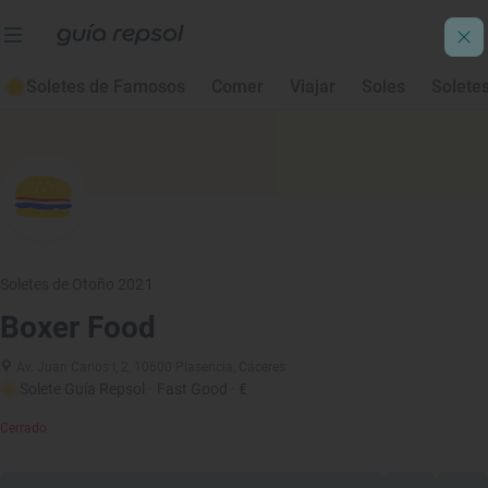
Soletes de Famosos
Comer
Viajar
Soles
Solete
Soletes de Otoño 2021
Boxer Food
Av. Juan Carlos I, 2, 10600 Plasencia, Cáceres
Solete Guía Repsol
· Fast Good
· €
Cerrado