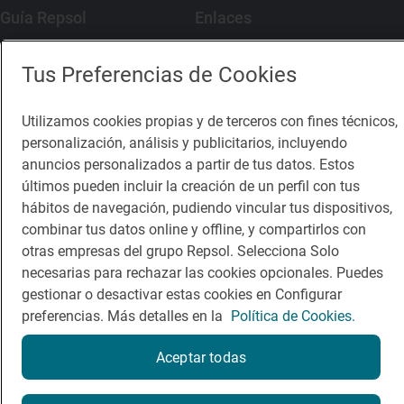
Guía Repsol
Enlaces
Comer
Contacto
Tus Preferencias de Cookies
Viajar
Sala de prensa
Utilizamos cookies propias y de terceros con fines técnicos,
Dormir
Canal de ética
personalización, análisis y publicitarios, incluyendo
anuncios personalizados a partir de tus datos. Estos
últimos pueden incluir la creación de un perfil con tus
hábitos de navegación, pudiendo vincular tus dispositivos,
combinar tus datos online y offline, y compartirlos con
Política de privacidad
Política de cookies
Nota legal
otras empresas del grupo Repsol. Selecciona Solo
Condiciones del servicio
necesarias para rechazar las cookies opcionales. Puedes
© Repsol S.A. 2000
- 2026
gestionar o desactivar estas cookies en Configurar
preferencias. Más detalles en la
Política de Cookies.
Aceptar todas