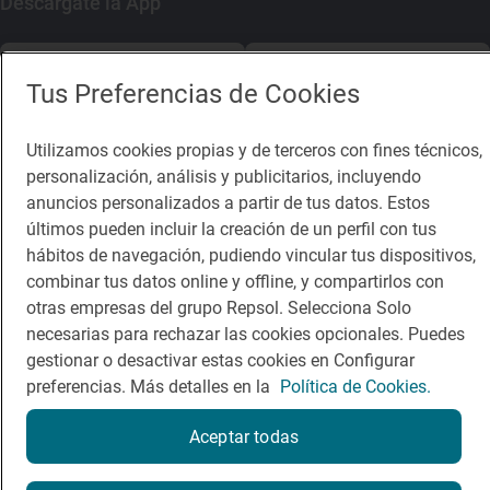
Descárgate la App
App Store
Google Play
Tus Preferencias de Cookies
Guía Repsol
Enlaces
Utilizamos cookies propias y de terceros con fines técnicos,
personalización, análisis y publicitarios, incluyendo
Comer
Contacto
anuncios personalizados a partir de tus datos. Estos
Viajar
Sala de prensa
últimos pueden incluir la creación de un perfil con tus
hábitos de navegación, pudiendo vincular tus dispositivos,
Dormir
Canal de ética
combinar tus datos online y offline, y compartirlos con
otras empresas del grupo Repsol. Selecciona Solo
necesarias para rechazar las cookies opcionales. Puedes
gestionar o desactivar estas cookies en Configurar
preferencias. Más detalles en la
Política de Cookies.
Política de privacidad
Política de cookies
Nota legal
Aceptar todas
Condiciones del servicio
© Repsol S.A. 2000
- 2026