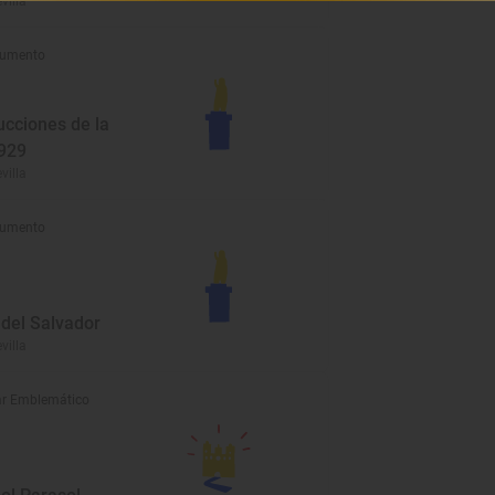
evilla
umento
ucciones de la
929
evilla
umento
 del Salvador
evilla
r Emblemático