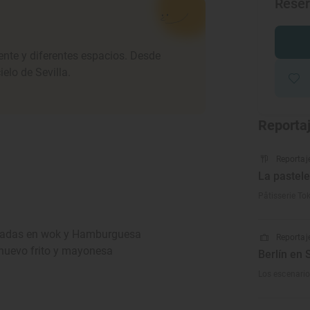
Rese
iente y diferentes espacios. Desde
elo de Sevilla.
Reporta
Reportaj
La pastele
Pâtisserie Tok
lteadas en wok y Hamburguesa
Reportaje
 huevo frito y mayonesa
Berlín en 
Los escenarios