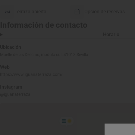
Terraza abierta
Opción de reservas
Información de contacto
Horario
Ubicación
Muelle de las Delicias, módulo sur, 41013 Sevilla
Web
https://www.iguanaterraza.com/
Instagram
@iguanaterraza