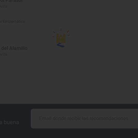
ol Parasol
evilla
r Emblemático
 del Alamillo
evilla
la buena