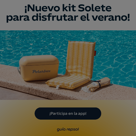
eo
de Artes y
bres Populares