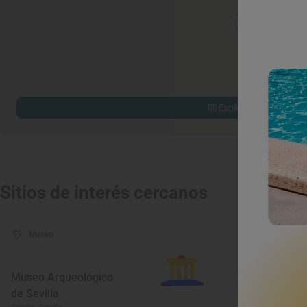
Explorar sitios cerca
Sitios de interés cercanos
Museo
Mus
Museo Arqueológico
Museo 
de Sevilla
Costum