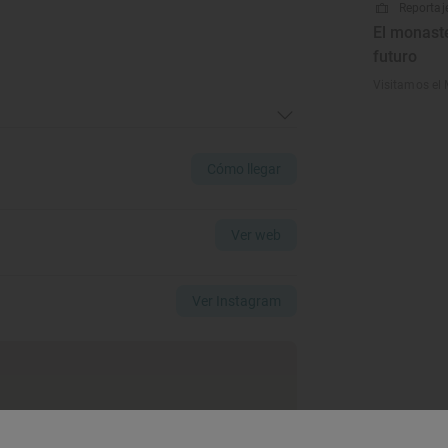
Reportaje
El monast
futuro
Visitamos el M
Cómo llegar
Ver web
Ver Instagram