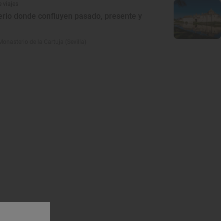
 viajes
erio donde confluyen pasado, presente y
onasterio de la Cartuja (Sevilla)