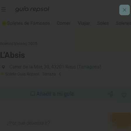
Soletes de Famosos
Comer
Viajar
Soles
Solete
Soletes Verano 2025
L’Absis
Carrer de la Mar, 30, 43201 Reus (Tarragona)
Solete Guía Repsol
· Terraza
· €
Añadir a mi guía
¿Por qué deberías ir?