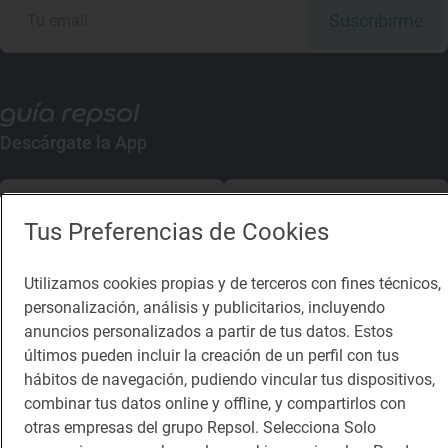
Suscribirme
Descárgate la App
App Store
Google Play
Tus Preferencias de Cookies
Guía Repsol
Enlaces
Utilizamos cookies propias y de terceros con fines técnicos,
personalización, análisis y publicitarios, incluyendo
Comer
Contacto
anuncios personalizados a partir de tus datos. Estos
Viajar
Sala de prensa
últimos pueden incluir la creación de un perfil con tus
hábitos de navegación, pudiendo vincular tus dispositivos,
Dormir
Canal de ética
combinar tus datos online y offline, y compartirlos con
otras empresas del grupo Repsol. Selecciona Solo