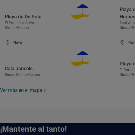
Playa 
Playa de De Sota
Horne
El Port de la Selva,
Sant Anto
Girona/Gerona
Girona/G
Playa
Play
Playa 
Cala Joncols
El Port de
Roses, Girona/Gerona
Girona/G
Ver más en el mapa
¡Mantente al tanto!