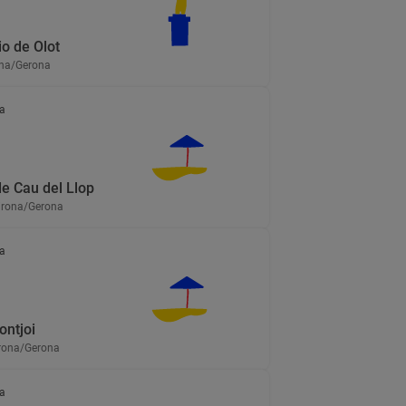
o de Olot
ona/Gerona
a
de Cau del Llop
Girona/Gerona
a
ontjoi
irona/Gerona
a