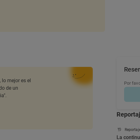
Rese
 lo mejor es el
Por favo
do de un
a".
Reporta
Reportaj
La contin