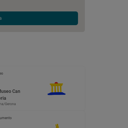
a
eo
Museo Can
ria
ona/Gerona
umento