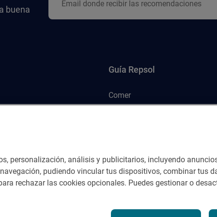
la buena
Guía Repsol
Comer
Viajar
Dormir
os, personalización, análisis y publicitarios, incluyendo anuncio
e navegación, pudiendo vincular tus dispositivos, combinar tus da
ara rechazar las cookies opcionales. Puedes gestionar o desact
nes del servicio