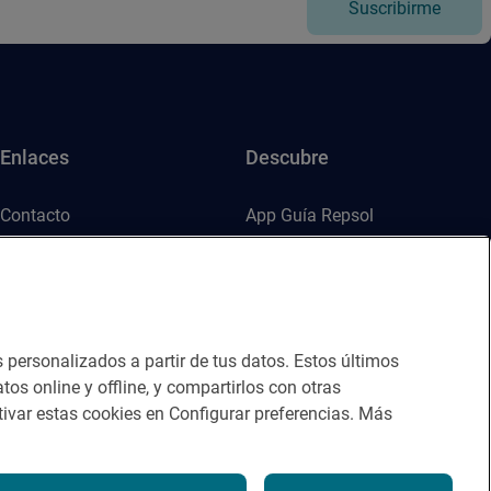
Suscribirme
Enlaces
Descubre
Contacto
App Guía Repsol
Sala de prensa
Mercado Vallehermoso
Canal de ética
s personalizados a partir de tus datos. Estos últimos
tos online y offline, y compartirlos con otras
ivar estas cookies en Configurar preferencias. Más