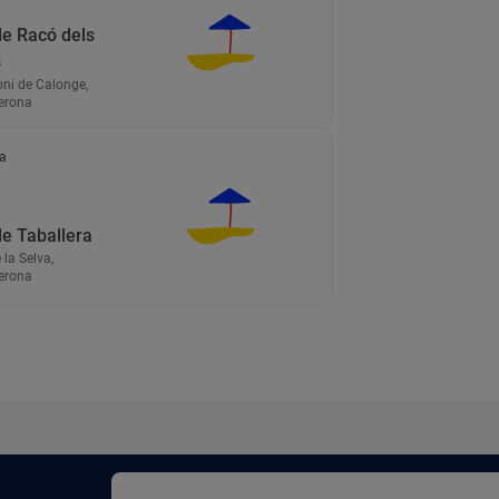
de Racó dels
s
ni de Calonge,
erona
a
de Taballera
 la Selva,
erona