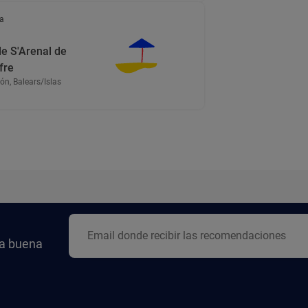
a
de S'Arenal de
fre
n, Balears/Islas
la buena