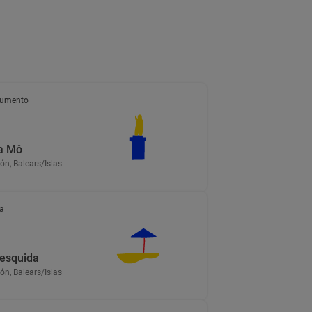
umento
ta Mô
n, Balears/Islas
a
esquida
n, Balears/Islas