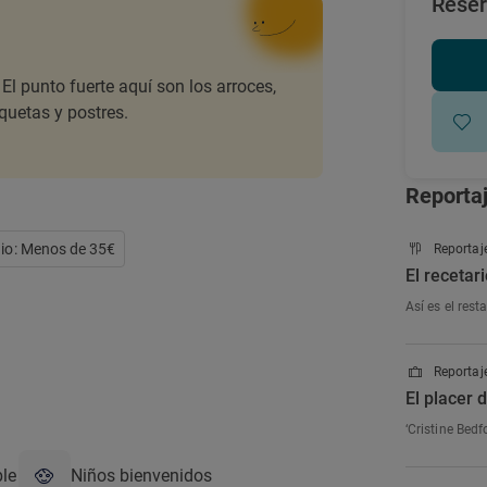
Rese
El punto fuerte aquí son los arroces,
oquetas y postres.
Reporta
io: Menos de 35€
Reportaj
El receta
Así es el res
Reportaje
El placer
‘Cristine Bed
ble
Niños bienvenidos