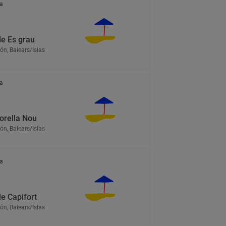
a
de Es grau
n, Balears/Islas
a
orella Nou
n, Balears/Islas
a
e Capifort
n, Balears/Islas