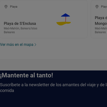
Playa
Play
Playa 
Playa de S'Enclusa
Mongo
Maó-Mahón, Balears/Islas
Maó-Mahó
Baleares
Baleares
Ver más en el mapa
¡Mantente al tanto!
Suscríbete a la newsletter de los amantes del viaje y de 
comida