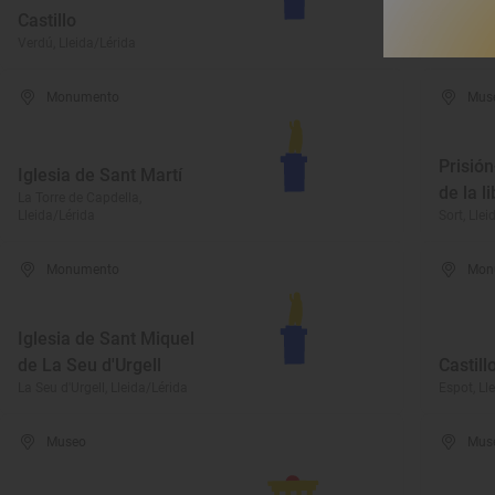
Castillo
Cristo
Verdú, Lleida/Lérida
Balaguer,
Monumento
Mus
Prisió
Iglesia de Sant Martí
de la l
La Torre de Capdella,
Lleida/Lérida
Sort, Llei
Monumento
Mon
Iglesia de Sant Miquel
de La Seu d'Urgell
Castill
La Seu d'Urgell, Lleida/Lérida
Espot, Ll
Museo
Mus