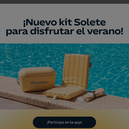
eo
de Lleida
eida/Lérida
umento
rio del Santo