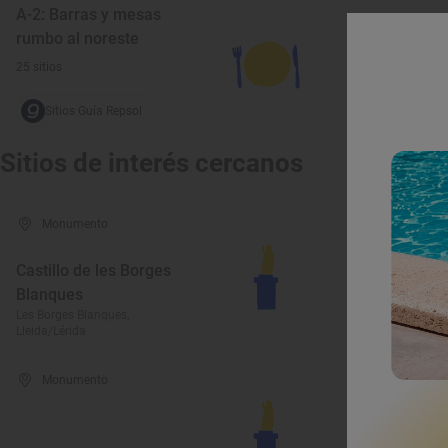
A-2: Barras y mesas
rumbo al noreste
25 sitios
Sitios Guía Repsol
Sitios de interés cercanos
Monumento
Mus
Castillo de les Borges
Blanques
Museo 
Les Borges Blanques,
Lleida/Lérida
Lleida, Ll
Monumento
Mon
Santua