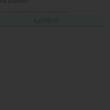
res probarlo?
r, contacta directamente con el restaurante.
873490737