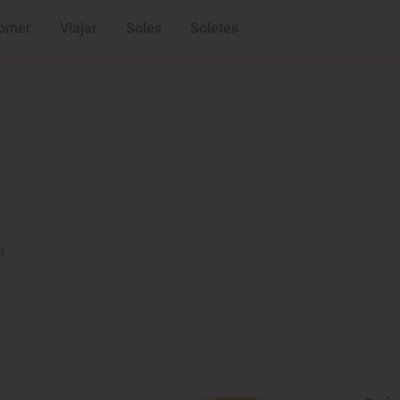
omer
Viajar
Soles
Soletes
a