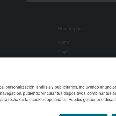
Guía Repsol
Comer
Viajar
Dormir
os, personalización, análisis y publicitarios, incluyendo anuncio
nes del servicio
e navegación, pudiendo vincular tus dispositivos, combinar tus da
ara rechazar las cookies opcionales. Puedes gestionar o desact