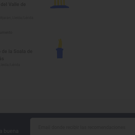
del Valle de
Mijaran, Lleida/Lérida
umento
o de la Soala de
ás
Lleida/Lérida
la buena