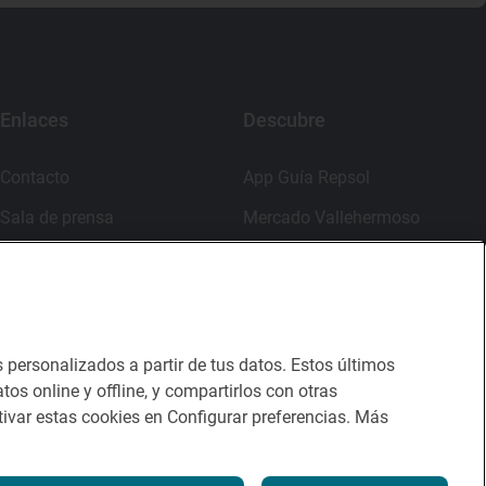
Enlaces
Descubre
Contacto
App Guía Repsol
Sala de prensa
Mercado Vallehermoso
Canal de ética
s personalizados a partir de tus datos. Estos últimos
tos online y offline, y compartirlos con otras
ivar estas cookies en Configurar preferencias. Más