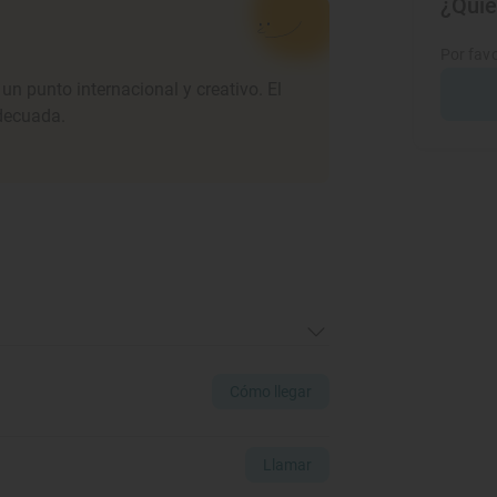
¿Quie
Por favo
n punto internacional y creativo. El
adecuada.
Cómo llegar
Llamar