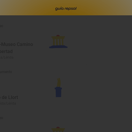
 Lleida/Lérida
eo
n-Museo Camino
ibertad
da/Lérida
umento
o de Llort
eida/Lérida
eo