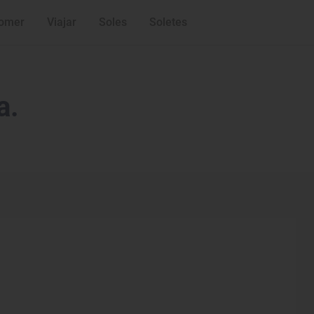
omer
Viajar
Soles
Soletes
a.