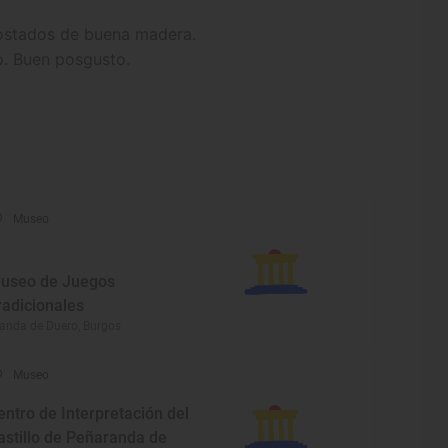
tostados de buena madera.
o. Buen posgusto.
Museo
useo de Juegos
radicionales
anda de Duero, Burgos
Museo
entro de Interpretación del
astillo de Peñaranda de