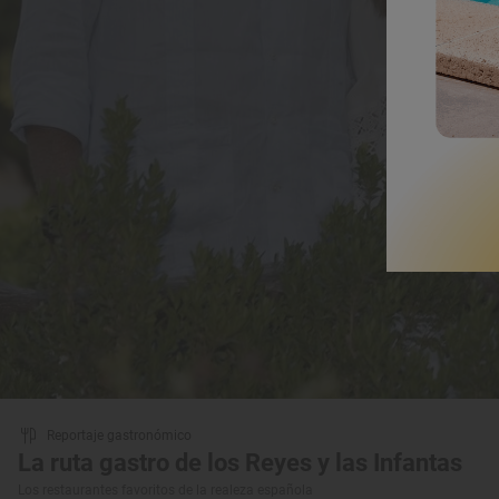
Reportaje gastronómico
La ruta gastro de los Reyes y las Infantas
Los restaurantes favoritos de la realeza española