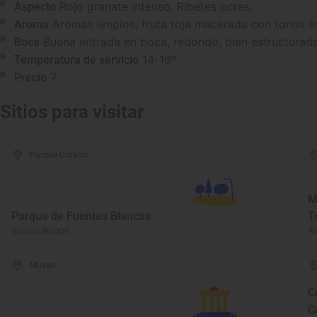
Rojo granate intenso. Ribetes ocres.
Aspecto
Aromas limpios, fruta roja macerada con tonos 
Aroma
Buena entrada en boca, redondo, bien estructurad
Boca
14-16º
Temperatura de servicio
7
Precio
Sitios para visitar
Parque Urbano
M
Parque de Fuentes Blancas
T
Burgos, Burgos
Ar
Museo
C
C