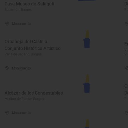
Casa Museo de Salaguti
D
Sasamón, Burgos
Pe
Monumento
Orbaneja del Castillo.
E
Conjunto Histórico Artístico
Vi
Valle de Sedano, Burgos
Vi
Monumento
C
Alcázar de los Condestables
D
Medina de Pomar, Burgos
Pe
Monumento