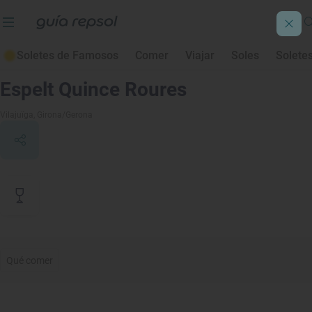
Soletes de Famosos
Comer
Viajar
Soles
Solete
Contenido de archivo
Espelt Quince Roures
Vilajuïga
, Girona/Gerona
Qué comer