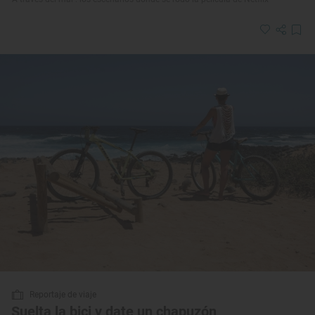
Reportaje de viaje
Suelta la bici y date un chapuzón