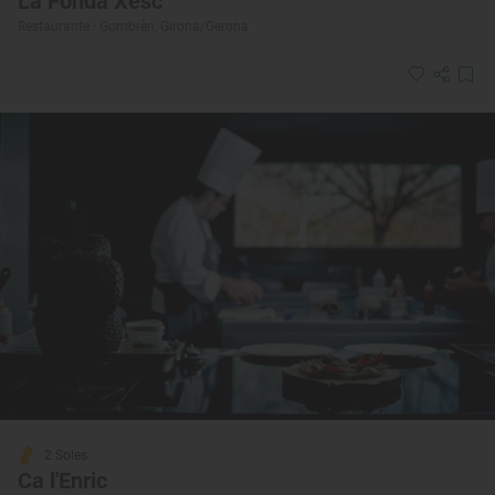
La Fonda Xesc
Restaurante · Gombrèn, Girona/Gerona
2 Soles
Ca l'Enric