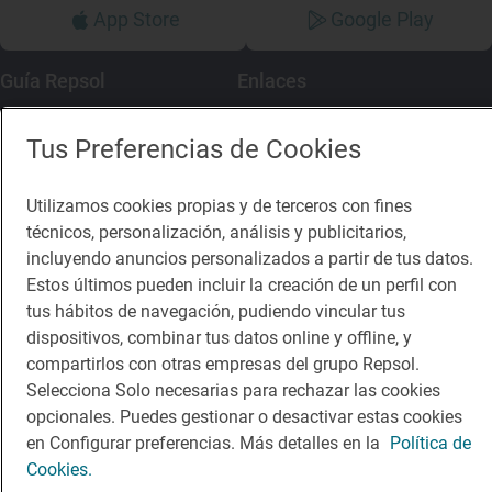
App Store
Google Play
Guía Repsol
Enlaces
Comer
Contacto
Tus Preferencias de Cookies
Viajar
Sala de prensa
Utilizamos cookies propias y de terceros con fines
Dormir
Canal de ética
técnicos, personalización, análisis y publicitarios,
incluyendo anuncios personalizados a partir de tus datos.
Estos últimos pueden incluir la creación de un perfil con
tus hábitos de navegación, pudiendo vincular tus
dispositivos, combinar tus datos online y offline, y
Política de privacidad
Política de cookies
Nota legal
compartirlos con otras empresas del grupo Repsol.
Condiciones del servicio
Selecciona Solo necesarias para rechazar las cookies
© Repsol S.A. 2000
- 2026
opcionales. Puedes gestionar o desactivar estas cookies
en Configurar preferencias. Más detalles en la
Política de
Cookies.