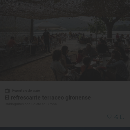
Reportaje de viaje
El refrescante terraceo gironense
Chiringuitos con Solete en Girona