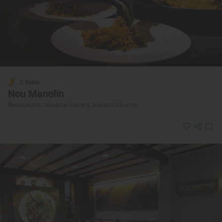
2 Soles
Nou Manolín
Restaurante · Alicante/Alacant, Alacant/Alicante