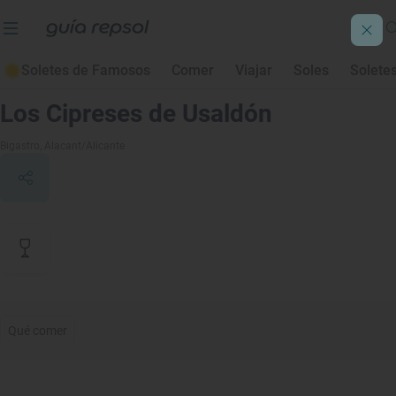
Soletes de Famosos
Comer
Viajar
Soles
Solete
Contenido de archivo
Los Cipreses de Usaldón
Bigastro
, Alacant/Alicante
Qué comer