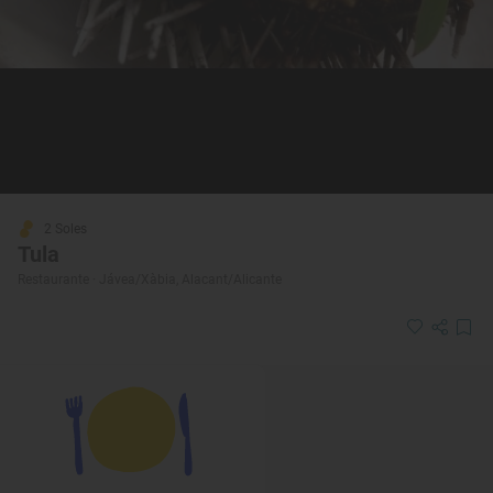
2 Soles
Tula
Restaurante · Jávea/Xàbia, Alacant/Alicante