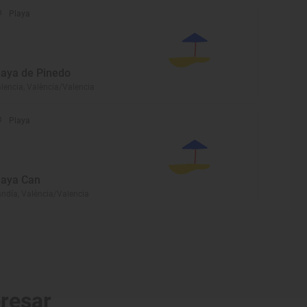
Playa
laya de Pinedo
lencia, València/Valencia
Playa
laya Can
ndía, València/Valencia
eresar