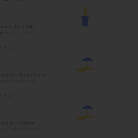
Monumento
uevas de la Villa
quena, València/Valencia
Playa
laya de L'Aigua Morta
iva, València/Valencia
Playa
laya de L'Estany
llera, València/Valencia