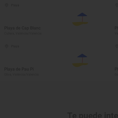
Playa
Playa de Cap Blanc
P
Cullera, València/Valencia
Va
Playa
Playa de Pau Pi
P
Oliva, València/Valencia
Ga
Te puede int