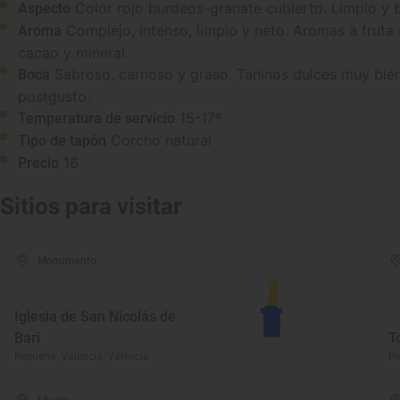
Color rojo burdeos-granate cubierto. Limpio y br
Aspecto
Complejo, intenso, limpio y neto. Aromas a fruta
Aroma
cacao y mineral.
Sabroso, carnoso y graso. Taninos dulces muy bien
Boca
postgusto.
15-17º
Temperatura de servicio
Corcho natural
Tipo de tapón
16
Precio
Sitios para visitar
Monumento
Iglesia de San Nicolás de
Bari
T
Requena, València/Valencia
Re