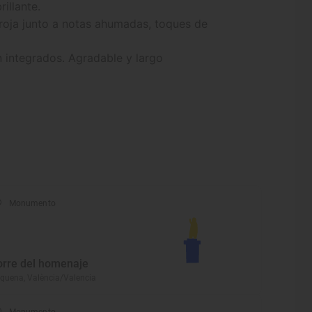
illante.
 roja junto a notas ahumadas, toques de
 integrados. Agradable y largo
Monumento
orre del homenaje
quena, València/Valencia