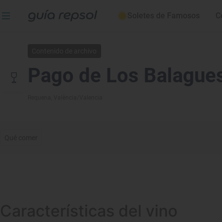
Soletes de Famosos
C
Contenido de archivo
Pago de Los Balague
Requena
, València/Valencia
Qué comer
Características del vino