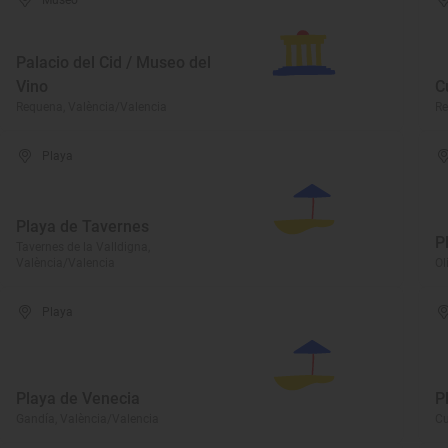
Museo
Palacio del Cid / Museo del
Vino
C
Requena, València/Valencia
Re
Playa
Playa de Tavernes
P
Tavernes de la Valldigna,
València/Valencia
Ol
Playa
Playa de Venecia
P
Gandía, València/Valencia
Cu