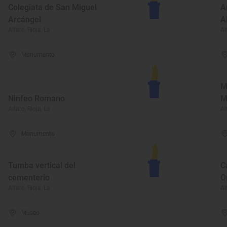
Colegiata de San Miguel
A
Arcángel
A
Alfaro, Rioja, La
Al
Monumento
M
Ninfeo Romano
M
Alfaro, Rioja, La
Al
Monumento
Tumba vertical del
C
cementerio
O
Alfaro, Rioja, La
Al
Museo