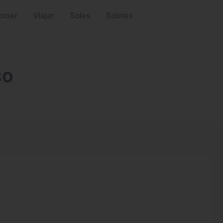
omer
Viajar
Soles
Soletes
so