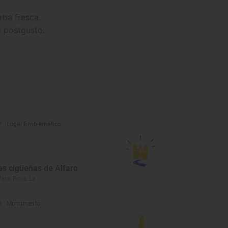
erba fresca.
o postgusto.
Lugar Emblemático
as cigüeñas de Alfaro
faro, Rioja, La
Monumento