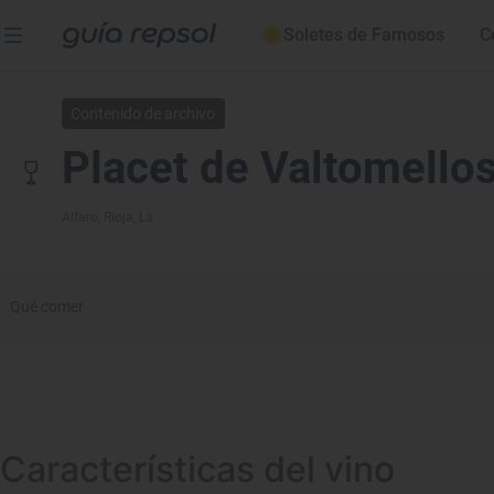
Soletes de Famosos
C
Contenido de archivo
Placet de Valtomello
Alfaro
, Rioja, La
Qué comer
Características del vino