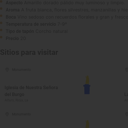
Amarillo dorado pálido muy luminoso y limpio.
Aspecto
A fruta blanca, flores silvestres, manzanillas y hi
Aroma
Vino sedoso con recuerdos florales y gran y fresc
Boca
7-9º
Temperatura de servicio
Corcho natural
Tipo de tapón
20
Precio
Sitios para visitar
Monumento
Iglesia de Nuestra Señora
del Burgo
L
Alfaro, Rioja, La
Al
Monumento