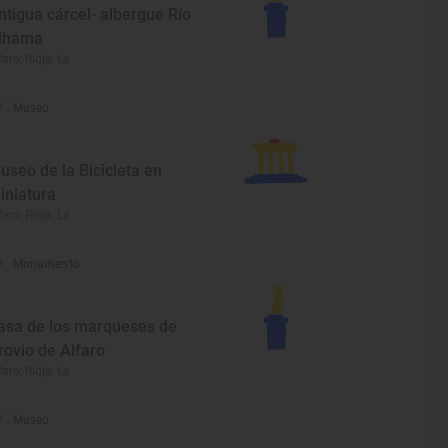
ntigua cárcel- albergue Río
lhama
faro, Rioja, La
Museo
useo de la Bicicleta en
iniatura
faro, Rioja, La
Monumento
asa de los marqueses de
rovio de Alfaro
faro, Rioja, La
Museo