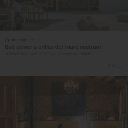
Reportaje de viaje
Qué comer a orillas del 'mare nostrum'
Restaurantes en la A-7 y AP-7: dónde comer rico y barato