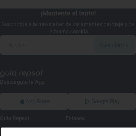
¡Mantente al tanto!
Suscríbete a la newsletter de los amantes del viaje y de
la buena comida
Suscribirme
Descárgate la App
App Store
Google Play
Guía Repsol
Enlaces
Comer
Contacto