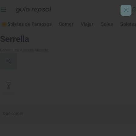
Soletes de Famosos
Comer
Viajar
Soles
Solete
Contenido de archivo
Serrella
Cocentaina
, Alacant/Alicante
Qué comer