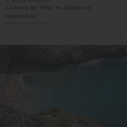
Reportaje gastronómico
“La barra del ‘Piripi’ en Alicante es
espectacular”
Dónde come Alberto Chicote