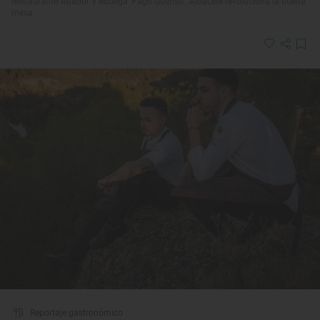
Restaurante ‘Ababol’ y Bodega ‘Pago Guijoso’: Albacete revoluciona la buena
mesa
Reportaje gastronómico