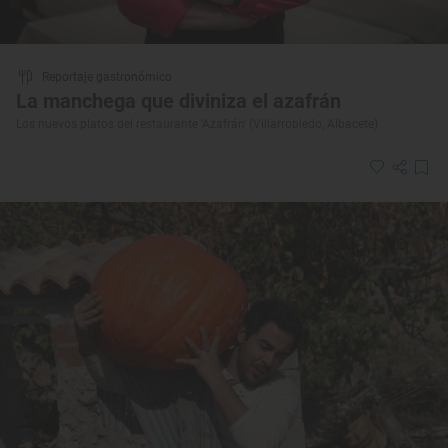
Reportaje gastronómico
La manchega que diviniza el azafrán
Los nuevos platos del restaurante 'Azafrán' (Villarrobledo, Albacete)