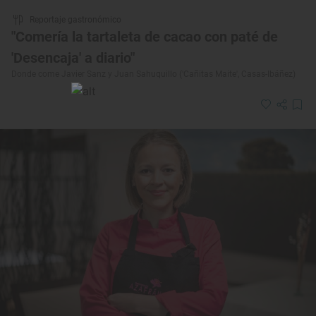
Reportaje gastronómico
"Comería la tartaleta de cacao con paté de
'Desencaja' a diario"
Donde come Javier Sanz y Juan Sahuquillo ('Cañitas Maite', Casas-Ibáñez)