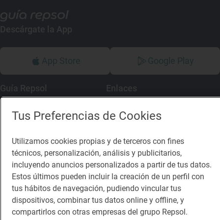
Descárgate la App
App Store
Google Play
Guía Repsol
Enlaces
Comer
Contacto
Tus Preferencias de Cookies
Viajar
Sala de prensa
Utilizamos cookies propias y de terceros con fines
Dormir
Canal de ética
técnicos, personalización, análisis y publicitarios,
incluyendo anuncios personalizados a partir de tus datos.
Estos últimos pueden incluir la creación de un perfil con
tus hábitos de navegación, pudiendo vincular tus
dispositivos, combinar tus datos online y offline, y
compartirlos con otras empresas del grupo Repsol.
Política de privacidad
Política de cookies
Nota legal