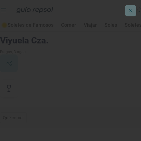
Soletes de Famosos
Comer
Viajar
Soles
Solete
Contenido de archivo
Viyuela Cza.
Burgos
, Burgos
Qué comer