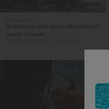
Reportaje de viaje
Un hotel con alma vasco cubana bajo el
puente colgante
Hotel boutique 'Puente Colgante' de Portugalete (Bilbao)