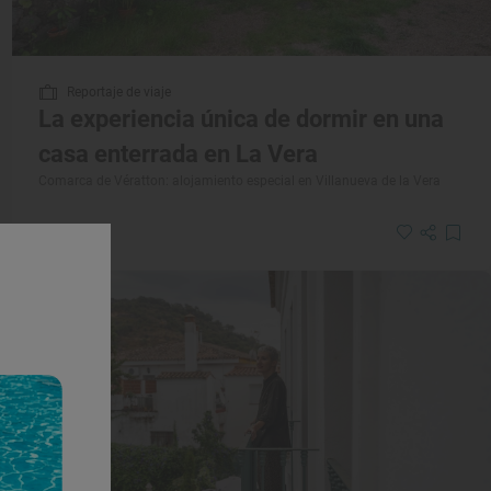
Reportaje de viaje
La experiencia única de dormir en una
casa enterrada en La Vera
Comarca de Vératton: alojamiento especial en Villanueva de la Vera