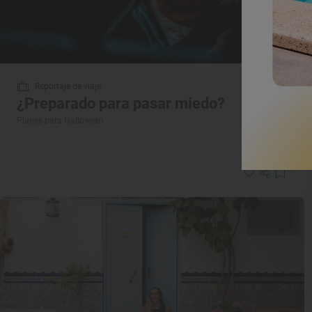
Reportaje de viaje
¿Preparado para pasar miedo?
Planes para Halloween