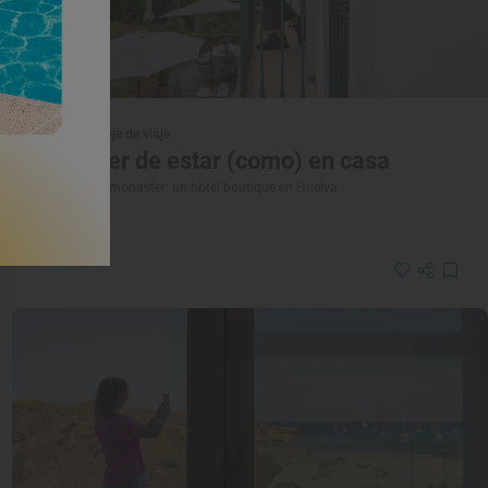
Reportaje de viaje
El placer de estar (como) en casa
Hotel Luz Almonaster: un hotel boutique en Huelva