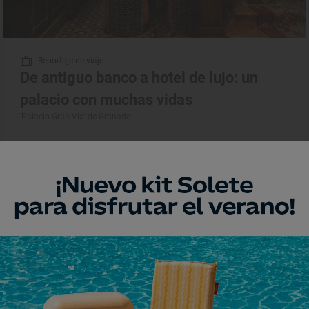
Reportaje de viaje
De antiguo banco a hotel de lujo: un
palacio con muchas vidas
'Palacio Gran Vía' de Granada