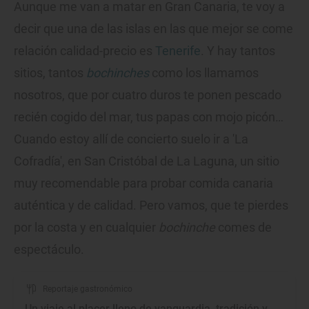
Aunque me van a matar en Gran Canaria, te voy a
decir que una de las islas en las que mejor se come
relación calidad-precio es
Tenerife
. Y hay tantos
sitios, tantos
bochinches
como los llamamos
nosotros, que por cuatro duros te ponen pescado
recién cogido del mar, tus papas con mojo picón…
Cuando estoy allí de concierto suelo ir a 'La
Cofradía', en San Cristóbal de La Laguna, un sitio
muy recomendable para probar comida canaria
auténtica y de calidad. Pero vamos, que te pierdes
por la costa y en cualquier
bochinche
comes de
espectáculo.
Reportaje gastronómico
Un viaje al placer lleno de vanguardia, tradición y