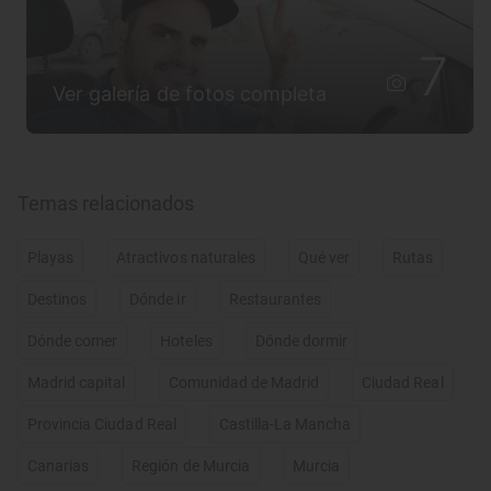
7
Ver galería de fotos completa
Temas relacionados
Playas
Atractivos naturales
Qué ver
Rutas
Destinos
Dónde ir
Restaurantes
Dónde comer
Hoteles
Dónde dormir
Madrid capital
Comunidad de Madrid
Ciudad Real
Provincia Ciudad Real
Castilla-La Mancha
Canarias
Región de Murcia
Murcia