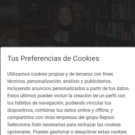
Tus Preferencias de Cookies
Utilizamos cookies propias y de terceros con fines
técnicos, personalización, análisis y publicitarios,
Reportaje de viaje
incluyendo anuncios personalizados a partir de tus datos.
“Soy una enamorada de las papas con mojo de
Estos últimos pueden incluir la creación de un perfil con
‘Casa Julián’, en El Puerto de la Cruz”
tus hábitos de navegación, pudiendo vincular tus
Toni Acosta: sus restaurantes, destinos y hoteles favoritos
dispositivos, combinar tus datos online y offline, y
compartirlos con otras empresas del grupo Repsol.
Selecciona Solo necesarias para rechazar las cookies
opcionales. Puedes gestionar o desactivar estas cookies