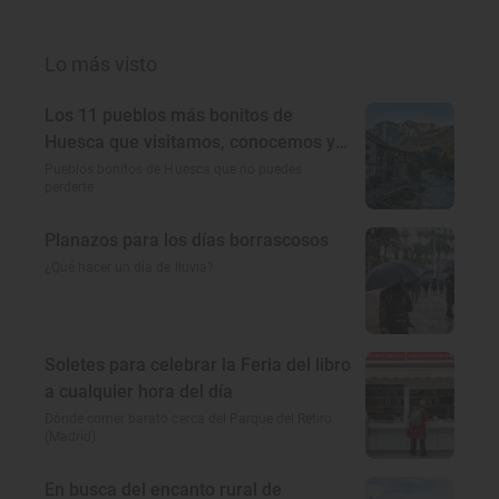
Lo más visto
Los 11 pueblos más bonitos de
Huesca que visitamos, conocemos y
amamos
Pueblos bonitos de Huesca que no puedes
perderte
Planazos para los días borrascosos
¿Qué hacer un día de lluvia?
Soletes para celebrar la Feria del libro
a cualquier hora del día
Dónde comer barato cerca del Parque del Retiro
(Madrid)
En busca del encanto rural de