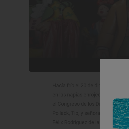
Hacía frío el 20 de diciembre de 
en las napias enrojecidas de los i
el Congreso de los Diputados y el
Pollack, Tip, y señora, el dramatu
Félix Rodríguez de la Fuente y la 