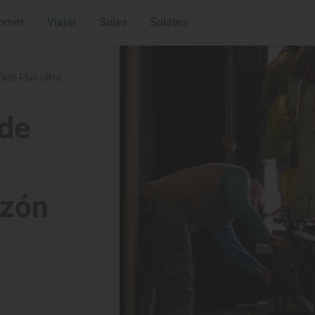
omer
Viajar
Soles
Soletes
ficio Plus Ultra
 de
azón