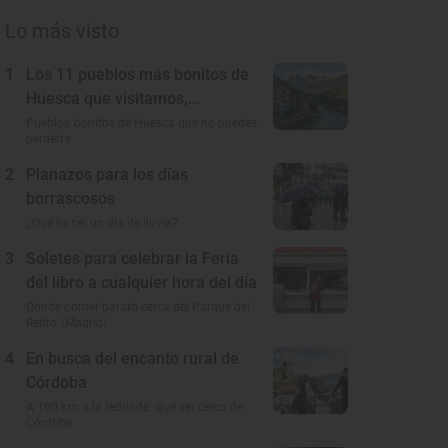
Lo más visto
1
Los 11 pueblos más bonitos de
Huesca que visitamos,
conocemos y amamos
Pueblos bonitos de Huesca que no puedes
perderte
2
Planazos para los días
borrascosos
¿Qué hacer un día de lluvia?
3
Soletes para celebrar la Feria
del libro a cualquier hora del día
Dónde comer barato cerca del Parque del
Retiro (Madrid)
4
En busca del encanto rural de
Córdoba
A 100 km a la redonda: qué ver cerca de
Córdoba