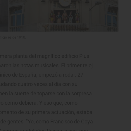
ificio es de 1910.
mera planta del magnífico edificio Plus
aron las notas musicales. El primer reloj
l único de España, empezó a rodar. 27
ludando cuatro veces al día con su
nen la suerte de toparse con la sorpresa.
oso como debiera. Y eso que, como
omento de su primera actuación, estaba
o de gentes. "Yo, como Francisco de Goya
) somos madrileños típicos, o sea, que