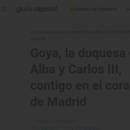
Soletes de Famosos
C
Así es y así se creó el primer reloj carillón de España: Edi
(Madrid)
Goya, la duquesa
Alba y Carlos III,
contigo en el cor
de Madrid
–
Actualizado: 04/12/2020
Texto:
Ana Cañil
–
Fotografía:
Sofía Moro