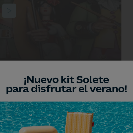
1993 en la Plaza de las Cortes. Se notaba
lustres que esperaban a pie de calle, entre
 'Hotel Palace'. El humorista Luis Sánchez
rgo Antonio Buero Vallejo, la viuda de
infanta Doña Pilar de Borbón, que