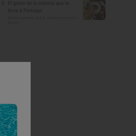
5
El gusto de la autovía que te
lleva a Portugal
Restaurantes en la A-5: dónde comer rico y
barato