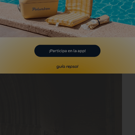
rto es que esta iglesia por aquel entonces
Dios. Así que le fue relativamente fácil
 Roda que se tejió en los Países Bajos del
 el mueble medieval más antiguo