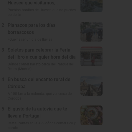
Huesca que visitamos,
conocemos y amamos
Pueblos bonitos de Huesca que no puedes
perderte
2
Planazos para los días
borrascosos
¿Qué hacer un día de lluvia?
3
Soletes para celebrar la Feria
del libro a cualquier hora del día
Dónde comer barato cerca del Parque del
Retiro (Madrid)
4
En busca del encanto rural de
Córdoba
A 100 km a la redonda: qué ver cerca de
Córdoba
5
El gusto de la autovía que te
lleva a Portugal
Restaurantes en la A-5: dónde comer rico y
barato