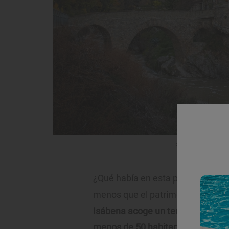
Puente de Serraduy 
¿Qué había en esta población pire
menos que el patrimonio que albe
Isábena acoge un templo con rang
menos de 50 habitantes censado