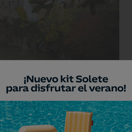
sobre el cauce del río Isábena.
naica que pudiera interesarle? Ni más ni
rga una catedral. Sí, porque
Roda de
o de catedral pese a ser un lugar con
s.
Y aunque eran unos pocos más en