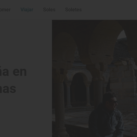
omer
Viajar
Soles
Soletes
ña en
nas