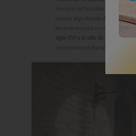
tiempos del bandido belga, lo cie
estaba algo dejada de la mano de 
llevarse tesoros como
el tapiz de
siglo XVI o la silla de San Ramón
,
conservado en Europa.