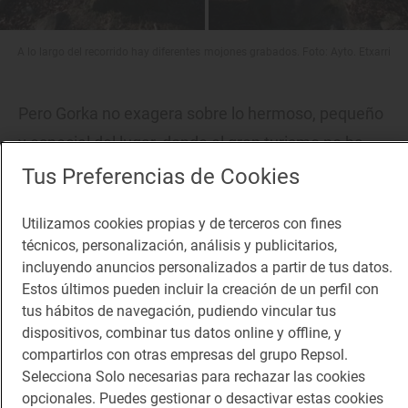
A lo largo del recorrido hay diferentes mojones grabados. Foto: Ayto. Etxarri
Pero Gorka no exagera sobre lo hermoso, pequeño
y especial del lugar, donde el gran turismo no ha
arrasado. “Desde nuestro pueblo subimos a la
Tus Preferencias de Cookies
ermita de San Miguel de Aralar el tercer domingo
Utilizamos cookies propias y de terceros con fines
de agosto, junto con vecinos de Lakuntza y Uharte
técnicos, personalización, análisis y publicitarios,
Arakil, cada cual desde su pueblo. Se denomina
incluyendo anuncios personalizados a partir de tus datos.
Lakuntzako Pertza y se come la morcilla de la
Estos últimos pueden incluir la creación de un perfil con
tus hábitos de navegación, pudiendo vincular tus
zona. Es una fiesta organizada por el pueblo de
dispositivos, combinar tus datos online y offline, y
Lakuntza al santuario de San Miguel de Aralar,
compartirlos con otras empresas del grupo Repsol.
patrón custodio de Euskal Herria, que está ubicada
Selecciona Solo necesarias para rechazar las cookies
opcionales. Puedes gestionar o desactivar estas cookies
en lo alto de Aralar, perteneciente al ayuntamiendo