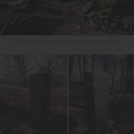
La cercana ruta de dólmenes de Etxarri Aranatz. Foto: Ayto. Etxarri