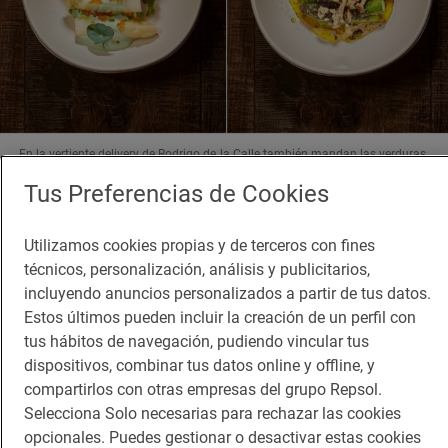
En la vertiente delivery de Rodrigo de la Calle también mandan las verduras.
Foto: 'Verdelivery'
Tus Preferencias de Cookies
En la capital abarcan la zona interior de la M30 y en
Utilizamos cookies propias y de terceros con fines
Majadahonda esperan ampliar más allá de
técnicos, personalización, análisis y publicitarios,
Pozuelo, Boadilla del Monte y demás poblaciones.
incluyendo anuncios personalizados a partir de tus datos.
No hay pedido mínimo. Funcionan a través de
Estos últimos pueden incluir la creación de un perfil con
tus hábitos de navegación, pudiendo vincular tus
Deliveroo. Los envases son biodegradables e
dispositivos, combinar tus datos online y offline, y
incluso los cubiertos y las servilletas están
compartirlos con otras empresas del grupo Repsol.
elaborados con maíz. Para beber, vinos, cervezas,
Selecciona Solo necesarias para rechazar las cookies
opcionales. Puedes gestionar o desactivar estas cookies
refrescos y bebidas fermentadas de elaboración