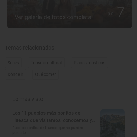
7
Ver galería de fotos completa
Temas relacionados
Series
Turismo cultural
Planes turísticos
Dónde ir
Qué comer
Lo más visto
Los 11 pueblos más bonitos de
Huesca que visitamos, conocemos y
amamos
Pueblos bonitos de Huesca que no puedes
perderte