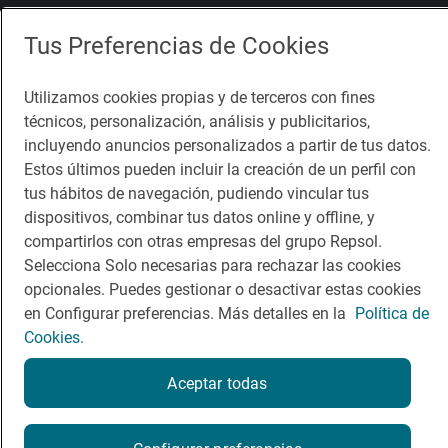
Comer
Contacto
Tus Preferencias de Cookies
Viajar
Sala de prensa
Utilizamos cookies propias y de terceros con fines
Dormir
Canal de ética
técnicos, personalización, análisis y publicitarios,
incluyendo anuncios personalizados a partir de tus datos.
Estos últimos pueden incluir la creación de un perfil con
tus hábitos de navegación, pudiendo vincular tus
dispositivos, combinar tus datos online y offline, y
Política de privacidad
Política de cookies
Nota legal
compartirlos con otras empresas del grupo Repsol.
Condiciones del servicio
Selecciona Solo necesarias para rechazar las cookies
© Repsol S.A. 2000
- 2026
opcionales. Puedes gestionar o desactivar estas cookies
en Configurar preferencias. Más detalles en la
Política de
Cookies.
Aceptar todas