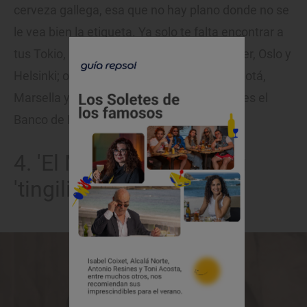
cerveza gallega, esa que no hay plano donde no se
le vea bien la etiqueta. Ya solo te falta encontrar a
tus Tokio, Moscú, Berlín, Nairobi, Río, Denver, Oslo y
Helsinki; o sumar a Lisboa, Estocolmo, Bogotá,
Marsella y Palermo si el objetivo marcado es el
Banco de España.
4. 'El Mandaloriano' y su
'tingiliar'