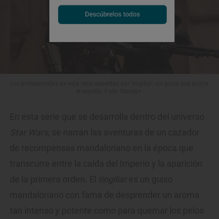
Los protagonistas de esta serie apuestan por 'tingiliar', un guiso que anima
el espíritu. Foto: Disney+.
En esta serie que se desarrolla dentro del universo
Star Wars
, se narran las aventuras de un cazador
de recompensas mandaloriano en la época que
transcurre entre la caída del Imperio y la aparición
de la primera orden. El
tingiliar
es un guiso
mandaloriano con fama de desprender un aroma
tan intenso y potente como para quemar los pelos