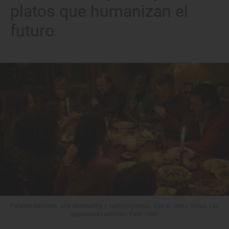
platos que humanizan el
futuro
Patatas hervidas, una ensaladilla y hamburguesas. Eso sí, velas, todas. Las
apariencias animan. Foto: HBO.