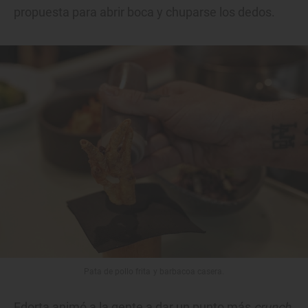
propuesta para abrir boca y chuparse los dedos.
Pata de pollo frita y barbacoa casera.
Edorta animó a la gente a dar un punto más
crunch