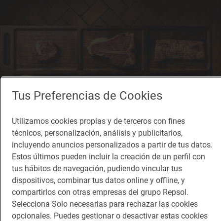
Tus Preferencias de Cookies
Utilizamos cookies propias y de terceros con fines
técnicos, personalización, análisis y publicitarios,
incluyendo anuncios personalizados a partir de tus datos.
Estos últimos pueden incluir la creación de un perfil con
Reportaje gastronómico
tus hábitos de navegación, pudiendo vincular tus
No seas 'gil' y acierta con tu corte preferido
dispositivos, combinar tus datos online y offline, y
Guía definitiva para pedir carne en un restaurante argentino
compartirlos con otras empresas del grupo Repsol.
Selecciona Solo necesarias para rechazar las cookies
opcionales. Puedes gestionar o desactivar estas cookies