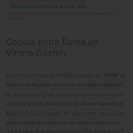
Alcachofas confitadas al estilo Alija
Receta de alcachofas confitadas con jugo de puerro, almendra y
anchoa
Cocina entre flores en
Vitoria-Gasteiz
El jueves fue el turno de Edorta Lamo, de '
Arrea!
' (2
Soles Guía Repsol), que tomó el testigo y organizó
un
showcooking,
tan arriesgado y auténtico como
es él, en la plaza de Abastos de
Vitoria-Gasteiz
, un
lugar bullicioso y repleto de vida donde cada puesto
está cuajado de productos de calidad que entran
por los ojos. El evento comenzó a las 11:00 en una