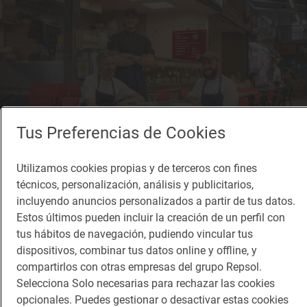
Tus Preferencias de Cookies
Utilizamos cookies propias y de terceros con fines
técnicos, personalización, análisis y publicitarios,
incluyendo anuncios personalizados a partir de tus datos.
Estos últimos pueden incluir la creación de un perfil con
tus hábitos de navegación, pudiendo vincular tus
Reportaje gastronómico
Savia nueva en el Mercado de Vallehermoso
dispositivos, combinar tus datos online y offline, y
Estos son los locales con más sabor del Mercado de Vallehermoso (Madrid)
compartirlos con otras empresas del grupo Repsol.
Selecciona Solo necesarias para rechazar las cookies
opcionales. Puedes gestionar o desactivar estas cookies