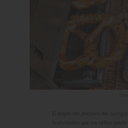
'Covr
El origen del
pretzel
o del
covrig
pa
festividades que los celtas celebr