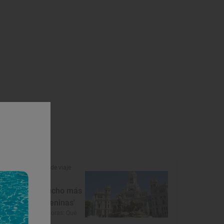
Reportaje de viaje
Madrid, mucho más
que 'Las meninas'
Madrid en 48 horas: Qué
ver y visitar