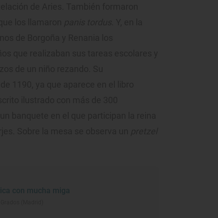
stelación de Aries. También formaron
 que los llamaron
panis tordus
. Y, en la
nos de Borgoña y Renania los
os que realizaban sus tareas escolares y
zos de un niño rezando. Su
de 1190, ya que aparece en el libro
rito ilustrado con más de 300
un banquete en el que participan la reina
erjes. Sobre la mesa se observa un
pretzel
gica con mucha miga
 Grados (Madrid)