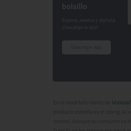
bolsillo
Explora, reserva y disfruta.
¡Descarga la app!
Descargar app
En el madrileño barrio de
Malasa
producto estrella es el
covrig
, la
bretzel
. Aunque su consumo es ha
Turquía se les conoce por
simit
, 