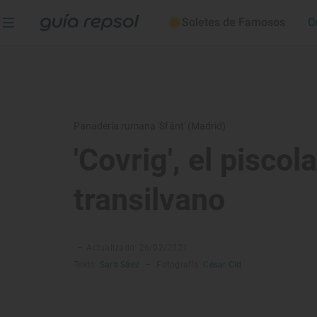
Soletes de Famosos
C
Panadería rumana 'Sfânt' (Madrid)
'Covrig', el piscol
transilvano
–
Actualizado: 26/02/2021
Texto:
Sara Sáez
–
Fotografía:
César Cid