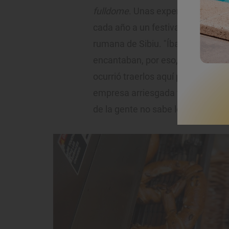
fulldome
. Unas experiencias cin
cada año a un festival de cine do
rumana de Sibiu. "Íbamos a com
encantaban, por eso, cuando pens
ocurrió traerlos aquí porque en
Ma
empresa arriesgada teniendo en c
de la gente no sabe lo que es un
p