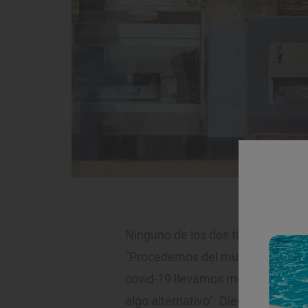
Recién
Ninguno de los dos tiene experienc
"Procedemos del mundo de los ev
covid-19 llevamos muchos meses 
algo alternativo". Diego realiza p