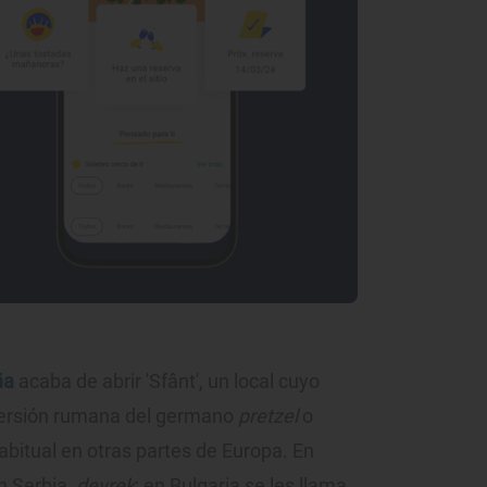
ña
acaba de abrir 'Sfânt', un local cuyo
 versión rumana del germano
pretzel
o
bitual en otras partes de Europa. En
en Serbia,
devrek
; en Bulgaria se les llama