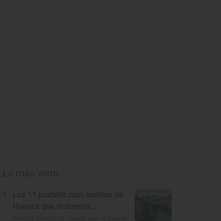
Lo más visto
1
Los 11 pueblos más bonitos de
Huesca que visitamos,
conocemos y amamos
Pueblos bonitos de Huesca que no puedes