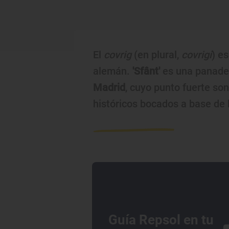
El
covrig
(en plural,
covrigi
) e
alemán.
'Sfânt'
es una panader
Madrid
, cuyo punto fuerte son
históricos bocados a base de h
Guía Repsol en tu