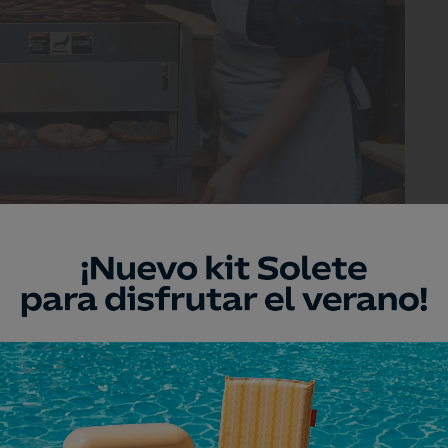
 salidos del horno.
ia en el sector de la restauración.
entos –aseguran–. Y, como a causa del
sin realizar uno, decidimos emprender
royecciones en pantallas de 360º o