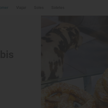
omer
Viajar
Soles
Soletes
abis