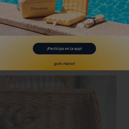
ematográficas inmersivas que llevaban
cumental que se celebra en la ciudad
er
covrigi
a las panaderías cercanas y nos
amos en hacer algo diferente, se nos
drid
no había nada parecido". Una
uenta que, como dice Carolina, "la mitad
retzel
".