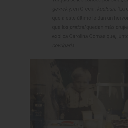
gevrek
y, en Grecia,
koulouri
. "La
que a este último le dan un hervo
que los
pretzel
quedan más crujie
explica Carolina Comas que, junt
covrigaria
.