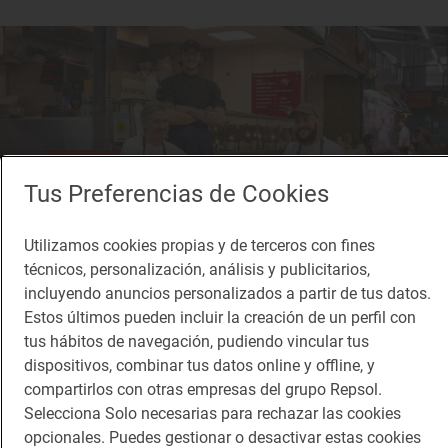
Tus Preferencias de Cookies
Utilizamos cookies propias y de terceros con fines
técnicos, personalización, análisis y publicitarios,
incluyendo anuncios personalizados a partir de tus datos.
Estos últimos pueden incluir la creación de un perfil con
tus hábitos de navegación, pudiendo vincular tus
dispositivos, combinar tus datos online y offline, y
Reportaje gastronómico
compartirlos con otras empresas del grupo Repsol.
Savia nueva en el Mercado de Vallehermoso
Selecciona Solo necesarias para rechazar las cookies
Estos son los locales con más sabor del Mercado de Vallehermoso (Madrid)
opcionales. Puedes gestionar o desactivar estas cookies