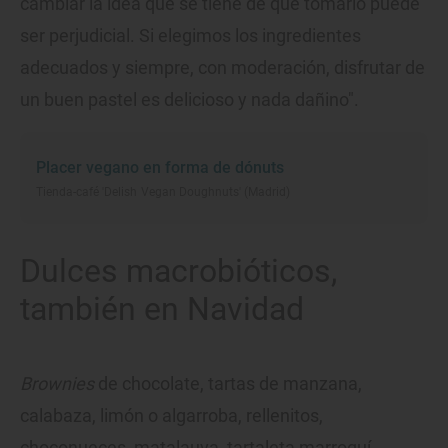
cambiar la idea que se tiene de que tomarlo puede
ser perjudicial. Si elegimos los ingredientes
adecuados y siempre, con moderación, disfrutar de
un buen pastel es delicioso y nada dañino".
Placer vegano en forma de dónuts
Tienda-café 'Delish Vegan Doughnuts' (Madrid)
Dulces macrobióticos,
también en Navidad
Brownies
de chocolate, tartas de manzana,
calabaza, limón o algarroba, rellenitos,
choconueces, matalauva, tartaleta marroquí,