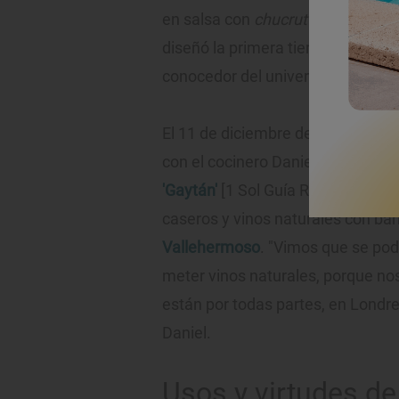
en salsa con
chucrut
de lombarda 
diseñó la primera tienda de ferm
conocedor del universo microbian
El 11 de diciembre de 2020 dio un
con el cocinero Daniel Varea (
'La 
'Gaytán'
[1 Sol Guía Repsol], 'Le 
caseros y vinos naturales con bar
Vallehermoso
. "Vimos que se po
meter vinos naturales, porque nos
están por todas partes, en Londres
Daniel.
Usos y virtudes de