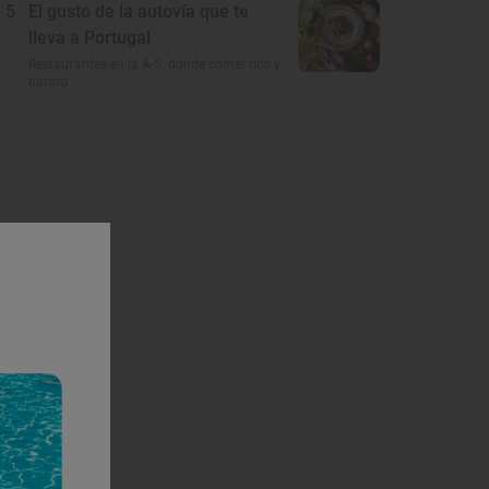
5
El gusto de la autovía que te
lleva a Portugal
Restaurantes en la A-5: dónde comer rico y
barato