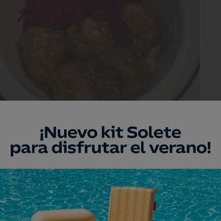
n 'chucrut' de lombarda.
 alimentos viene desde la antigüedad",
ja sobre la mesa un plato de albóndigas