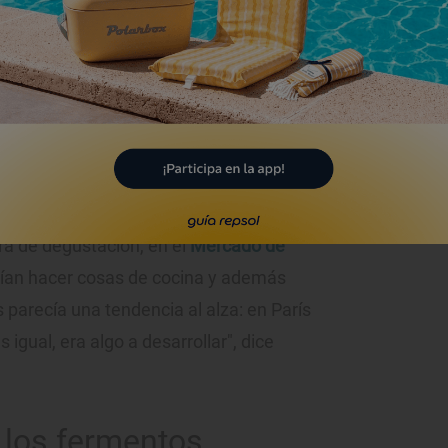
y manzana verde. Él, que también creó y
entos de Madrid, es un apasionado
o además de diseñador industrial.
 paso más y abrió '
Batch Madrid
', junto
Cabra'
[Recomendado por Guía Repsol],
Grand Véfour'…), una tienda de fermentos
ra de degustación, en el
Mercado de
dían hacer cosas de cocina y además
 parecía una tendencia al alza: en París
 igual, era algo a desarrollar", dice
 los fermentos