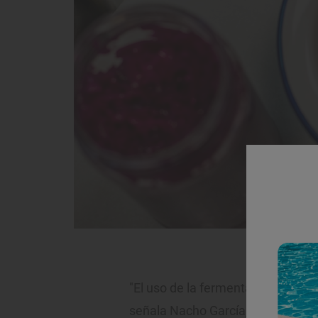
Albóndigas co
"El uso de la fermentación en los
señala Nacho García, mientras de