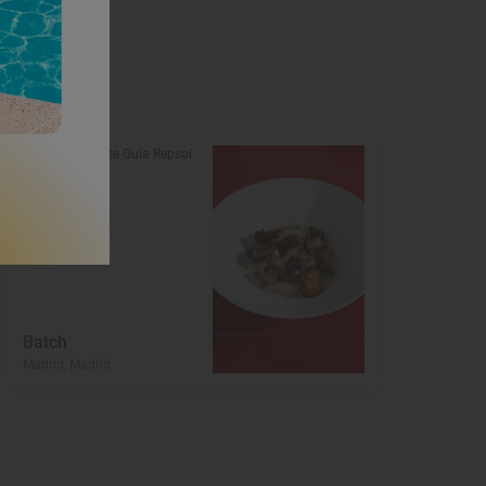
Restaurante Guía Repsol
Batch
Madrid, Madrid