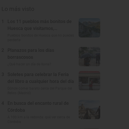
Lo más visto
1
Los 11 pueblos más bonitos de
Huesca que visitamos,
conocemos y amamos
Pueblos bonitos de Huesca que no puedes
perderte
2
Planazos para los días
borrascosos
¿Qué hacer un día de lluvia?
3
Soletes para celebrar la Feria
del libro a cualquier hora del día
Dónde comer barato cerca del Parque del
Retiro (Madrid)
4
En busca del encanto rural de
Córdoba
A 100 km a la redonda: qué ver cerca de
Córdoba