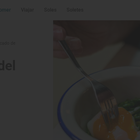
omer
Viajar
Soles
Soletes
rcado de
del