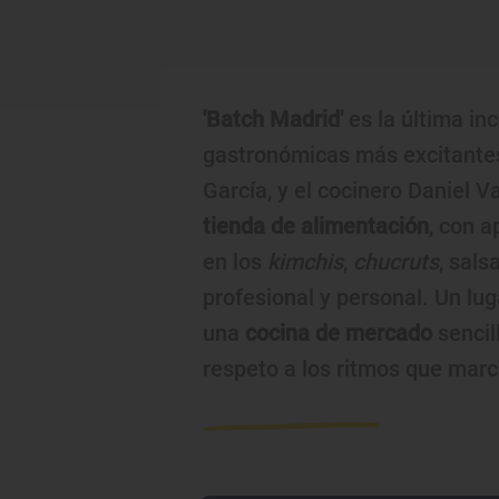
'Batch Madrid'
es la última in
gastronómicas más excitantes 
García, y el cocinero Daniel 
tienda de alimentación
, con 
en los
kimchis
,
chucruts
, sals
profesional y personal. Un lu
una
cocina de mercado
sencil
respeto a los ritmos que marc