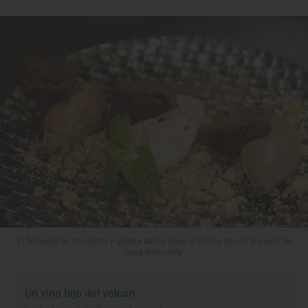
El 'brownie' de chocolate y galleta María pone el broche de oro al menú de
'Casa Osmunda'.
Un vino hijo del volcán