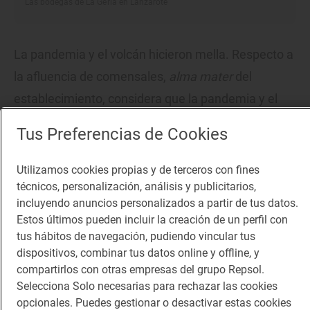
Las bodegas de La Geria en Lanzarote
La pandemia y el volcán hicieron mella. Respecto a
la afluencia de comensales,
alma mater
del
establecimiento, considera que la pandemia y el
volcán han tranquilizado las cifras de un turismo
Tus Preferencias de Cookies
que ha aportado bastante del resto de Canarias,
del territorio nacional y, en el caso de extranjeros,
Utilizamos cookies propias y de terceros con fines
de ingleses, alemanes y también franceses. “Una
técnicos, personalización, análisis y publicitarios,
incluyendo anuncios personalizados a partir de tus datos.
vez que acabó la erupción la situación ha quedado
Estos últimos pueden incluir la creación de un perfil con
amortiguada, pero confiamos que en los próximos
tus hábitos de navegación, pudiendo vincular tus
meses experimentaremos un cambio de tendencia
dispositivos, combinar tus datos online y offline, y
compartirlos con otras empresas del grupo Repsol.
a mejor”.
Selecciona Solo necesarias para rechazar las cookies
opcionales. Puedes gestionar o desactivar estas cookies