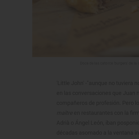
Doce de las catorce 'burgers' de la 
'Little John' -"aunque no tuviera
en las conversaciones que Juan m
compañeros de profesión. Pero los
maître
en restaurantes con la fir
Adrià o Ángel León, iban pospon
décadas asomado a la ventana infi