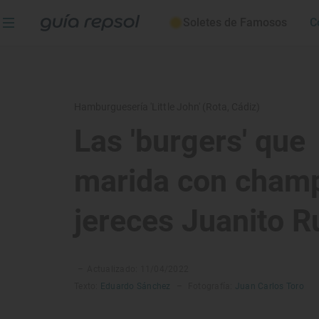
Soletes de Famosos
C
Hamburguesería 'Little John' (Rota, Cádiz)
Las 'burgers' que
marida con cham
jereces Juanito R
–
Actualizado: 11/04/2022
Texto:
Eduardo Sánchez
–
Fotografía:
Juan Carlos Toro