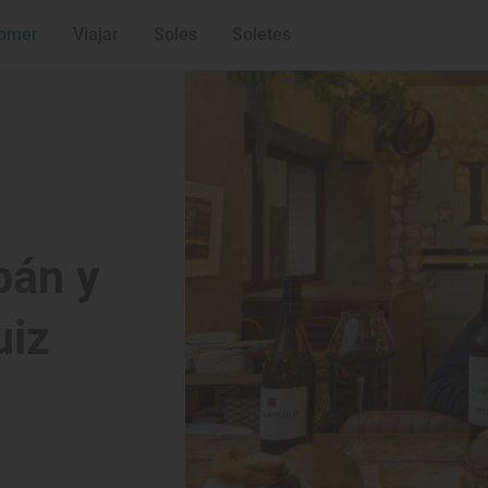
omer
Viajar
Soles
Soletes
pán y
uiz