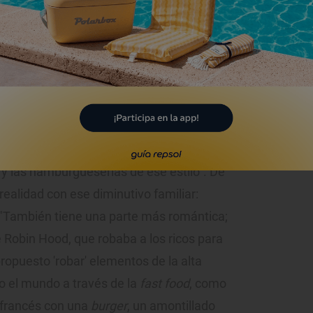
nal de Gastronomía en 2017 como Mejor Sumiller de España.
o Ruiz en
Rota
(Cádiz). Un niño que
dinner
, de esos que se veían en las
ines y hamburguesas con batidos de
quí, con la Base Naval estadounidense,
 y las hamburgueserías de ese estilo". De
realidad con ese diminutivo familiar:
. "También tiene una parte más romántica;
 Robin Hood, que robaba a los ricos para
ropuesto 'robar' elementos de la alta
o el mundo a través de la
fast food
, como
francés con una
burger
, un amontillado