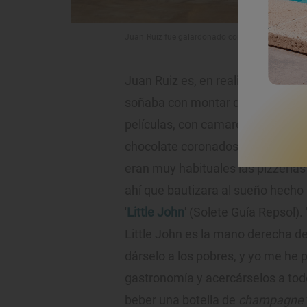
Juan Ruiz fue galardonado con el Premio Nacio
Juan Ruiz es, en realidad, Juanit
soñaba con montar de mayor un
películas, con camareras en pat
chocolate coronados con nata. "A
eran muy habituales las pizzerías
ahí que bautizara al sueño hecho 
'
Little John
' (Solete Guía Repsol)
Little John es la mano derecha de
dárselo a los pobres, y yo me he p
gastronomía y acercárselos a tod
beber una botella de
champagne