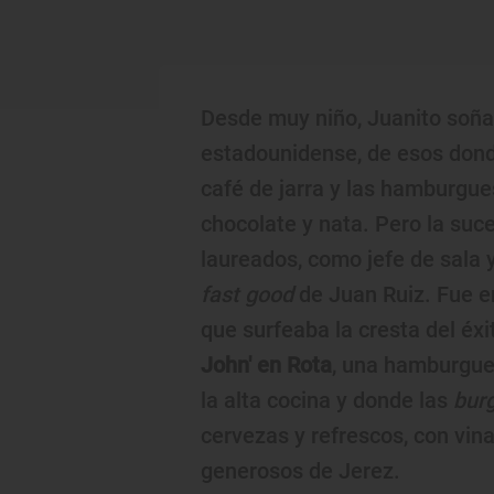
Desde muy niño, Juanito soñ
estadounidense, de esos dond
café de jarra y las hamburgu
chocolate y nata. Pero la suc
laureados, como jefe de sala 
fast good
de Juan Ruiz. Fue e
que surfeaba la cresta del éxi
John' en Rota
, una hamburgue
la alta cocina y donde las
bur
cervezas y refrescos, con vi
generosos de Jerez.