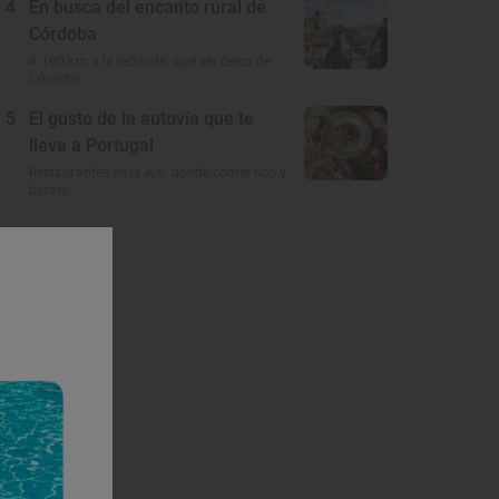
4
En busca del encanto rural de
Córdoba
A 100 km a la redonda: qué ver cerca de
Córdoba
5
El gusto de la autovía que te
lleva a Portugal
Restaurantes en la A-5: dónde comer rico y
barato