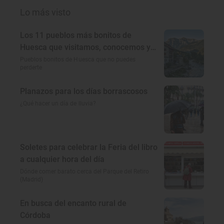
Lo más visto
Los 11 pueblos más bonitos de
Huesca que visitamos, conocemos y
amamos
Pueblos bonitos de Huesca que no puedes
perderte
Planazos para los días borrascosos
¿Qué hacer un día de lluvia?
Soletes para celebrar la Feria del libro
a cualquier hora del día
Dónde comer barato cerca del Parque del Retiro
(Madrid)
En busca del encanto rural de
Córdoba