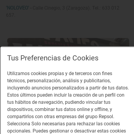
'NOLOVEO'
-
Calle Cinegio, 3 (Zaragoza). Tel.: 633 012
657.
Tus Preferencias de Cookies
12
Ver galería de fotos completa
Utilizamos cookies propias y de terceros con fines
técnicos, personalización, análisis y publicitarios,
incluyendo anuncios personalizados a partir de tus datos.
Estos últimos pueden incluir la creación de un perfil con
Temas relacionados
tus hábitos de navegación, pudiendo vincular tus
dispositivos, combinar tus datos online y offline, y
compartirlos con otras empresas del grupo Repsol.
Restaurantes
Dónde comer
Selecciona Solo necesarias para rechazar las cookies
Restaurantes recomendados
Cocina española
opcionales. Puedes gestionar o desactivar estas cookies