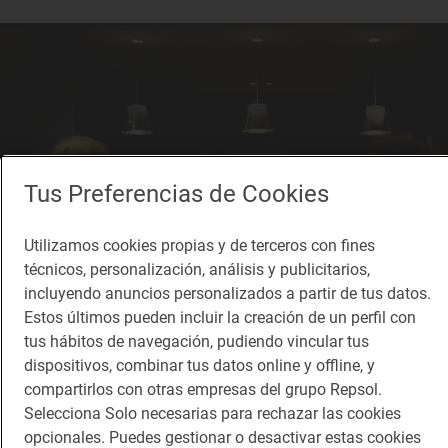
Tus Preferencias de Cookies
Utilizamos cookies propias y de terceros con fines
técnicos, personalización, análisis y publicitarios,
incluyendo anuncios personalizados a partir de tus datos.
Estos últimos pueden incluir la creación de un perfil con
tus hábitos de navegación, pudiendo vincular tus
'Bokoto' es uno de los mejores lugar para degustar el sabor japonés en
dispositivos, combinar tus datos online y offline, y
Zaragoza.
compartirlos con otras empresas del grupo Repsol.
Selecciona Solo necesarias para rechazar las cookies
Las propuestas que mejor permiten hacerse una
opcionales. Puedes gestionar o desactivar estas cookies