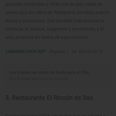
(patatas confitadas y fritas con su piel, salsa de
queso azul de cabra de Radiquero, semillas, puerro
fresco y petazetas). Dos detalles más animan la
estancia: la música, sugerente y envolvente; y el
arte, presente en forma de exposiciones.
‘LABAMBA COOK ART’
- Vírgenes, 7. Tel. 635 43 89 70.
Los Soletes se visten de fiesta para el Pilar
Ruta de Soletes Guía Repsol por Zaragoza
3. Restaurante El Rincón de Sas
Cocina de autor 100 % sin gluten que se adapta a