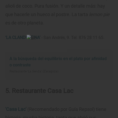
alioli de coco. Pura fusión. Y un detalle más: hay
que hacerle un hueco al postre. La tarta
lemon pie
es de otro planeta.
‘LA CLANDESTINA’
- San Andrés, 9. Tel. 876 28 11 65.
A la búsqueda del equilibrio en el plato por afinidad
o contraste
Restaurante 'La Senda' (Zaragoza)
5. Restaurante Casa Lac
'Casa Lac'
(Recomendado por Guía Repsol) tiene
historia, mucha historia, tanta que abrió sus