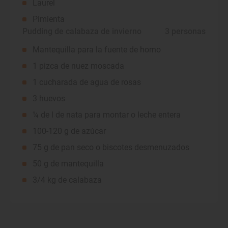
Laurel
Pimienta
Pudding de calabaza de invierno
 3 personas
Mantequilla para la fuente de horno
1 pizca de nuez moscada
1 cucharada de agua de rosas
3 huevos
¼ de l de nata para montar o leche entera
100-120 g de azúcar
75 g de pan seco o biscotes desmenuzados
50 g de mantequilla
3/4 kg de calabaza