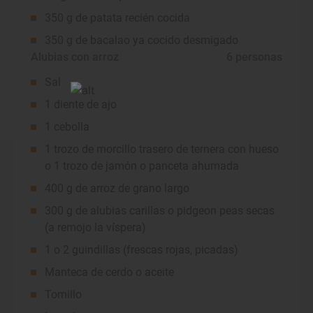
350 g de patata recién cocida
350 g de bacalao ya cocido desmigado
Alubias con arroz
 6 personas
Sal
1 diente de ajo
1 cebolla
1 trozo de morcillo trasero de ternera con hueso
o 1 trozo de jamón o panceta ahumada
400 g de arroz de grano largo
300 g de alubias carillas o pidgeon peas secas
(a remojo la víspera)
1 o 2 guindillas (frescas rojas, picadas)
Manteca de cerdo o aceite
Tomillo