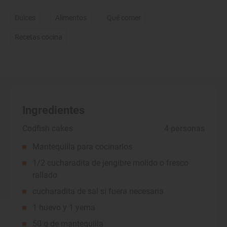
Dulces
Alimentos
Qué comer
Recetas cocina
Ingredientes
Codfish cakes
 4 personas
Mantequilla para cocinarlos
1/2 cucharadita de jengibre molido o fresco
rallado
cucharadita de sal si fuera necesaria
1 huevo y 1 yema
50 g de mantequilla