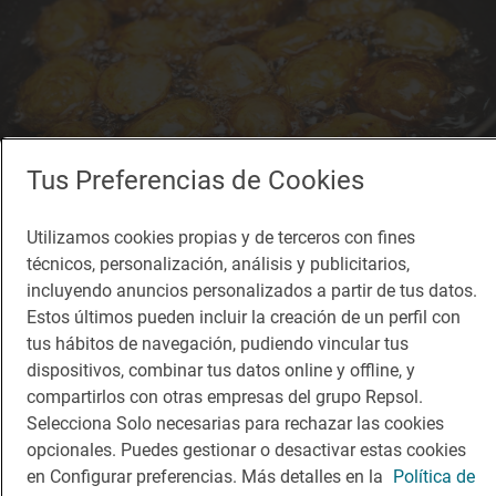
Tus Preferencias de Cookies
Utilizamos cookies propias y de terceros con fines
técnicos, personalización, análisis y publicitarios,
Reportaje gastronómico
Están de vicio y sabes que vas a pecar
incluyendo anuncios personalizados a partir de tus datos.
Estos últimos pueden incluir la creación de un perfil con
Tres recetas con patatas fritas: patatas al pelotón, bravas y salteadas
tus hábitos de navegación, pudiendo vincular tus
dispositivos, combinar tus datos online y offline, y
compartirlos con otras empresas del grupo Repsol.
Selecciona Solo necesarias para rechazar las cookies
opcionales. Puedes gestionar o desactivar estas cookies
en Configurar preferencias. Más detalles en la
Política de