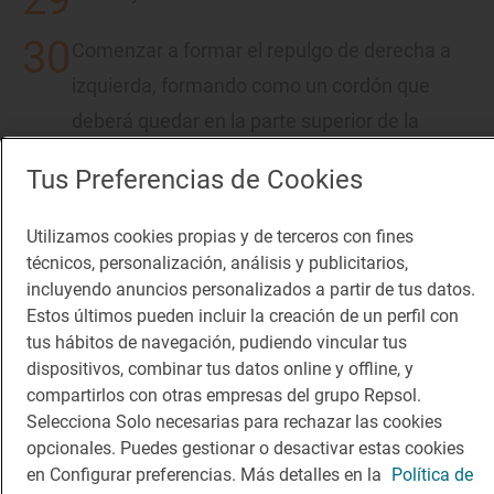
Comenzar a formar el repulgo de derecha a
izquierda, formando como un cordón que
deberá quedar en la parte superior de la
empanada.
Tus Preferencias de Cookies
Colocarla sobre una tabla enharinada o una
Utilizamos cookies propias y de terceros con fines
silicona para que no se pegue y evitar que se
técnicos, personalización, análisis y publicitarios,
rompa.
incluyendo anuncios personalizados a partir de tus datos.
Estos últimos pueden incluir la creación de un perfil con
Repetir lo mismo con los otros siete panes o
tus hábitos de navegación, pudiendo vincular tus
dispositivos, combinar tus datos online y offline, y
trozos de masa.
compartirlos con otras empresas del grupo Repsol.
Selecciona Solo necesarias para rechazar las cookies
Encender el horno a 200º C.
opcionales. Puedes gestionar o desactivar estas cookies
en Configurar preferencias. Más detalles en la
Política de