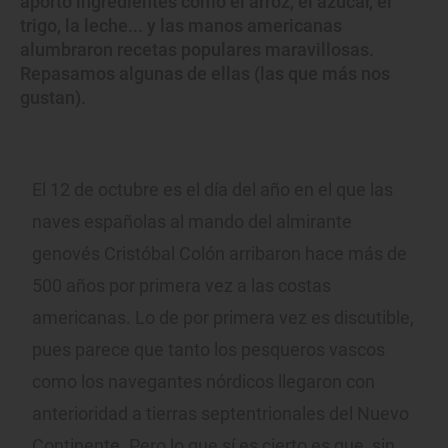
aportó ingredientes como el arroz, el azúcar, el
trigo, la leche... y las manos americanas
alumbraron recetas populares maravillosas.
Repasamos algunas de ellas (las que más nos
gustan).
El 12 de octubre es el día del año en el que las
naves españolas al mando del almirante
genovés Cristóbal Colón arribaron hace más de
500 años por primera vez a las costas
americanas. Lo de por primera vez es discutible,
pues parece que tanto los pesqueros vascos
como los navegantes nórdicos llegaron con
anterioridad a tierras septentrionales del Nuevo
Continente. Pero lo que sí es cierto es que, sin