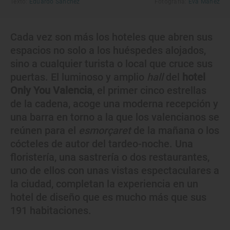
Texto:
Eduardo Sánchez
Fotografía:
Eva Máñez
Cada vez son más los hoteles que abren sus
espacios no solo a los huéspedes alojados,
sino a cualquier turista o local que cruce sus
puertas. El luminoso y amplio
hall
del
hotel
Only You Valencia
, el primer cinco estrellas
de la cadena, acoge una moderna recepción y
una barra en torno a la que los valencianos se
reúnen para el
esmorçaret
de la mañana o los
cócteles de autor del tardeo-noche. Una
floristería, una sastrería o dos restaurantes,
uno de ellos con unas vistas espectaculares a
la ciudad, completan la experiencia en un
hotel de diseño que es mucho más que sus
191 habitaciones.