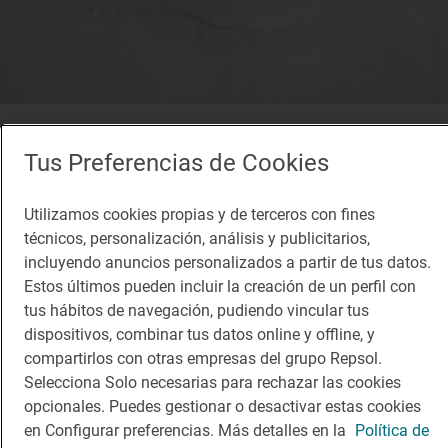
1 Sol
La Quisquillosa
Tus Preferencias de Cookies
Restaurante · Logroño, Rioja, La
Utilizamos cookies propias y de terceros con fines
técnicos, personalización, análisis y publicitarios,
incluyendo anuncios personalizados a partir de tus datos.
¡Mantente al tanto!
Estos últimos pueden incluir la creación de un perfil con
tus hábitos de navegación, pudiendo vincular tus
Suscríbete a la newsletter de los amantes del viaje y de
dispositivos, combinar tus datos online y offline, y
la buena comida
compartirlos con otras empresas del grupo Repsol.
Suscribirme
Selecciona Solo necesarias para rechazar las cookies
opcionales. Puedes gestionar o desactivar estas cookies
en Configurar preferencias. Más detalles en la
Política de