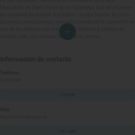
de San Sebastián. Pero su gran monumento es el Real
Monasterio de Santo Domingo de Caleruega, que se construye
por iniciativa de Alfonso X el Sabio y su hijo Sancho IV y tras
sucesivas ampliaciones y reconstrucciones se ha convertido en
uno de los edificios con mayor valor histórico y artístico de
Castilla-León, con valiosas piezas en su museo.
Información de contacto
Teléfono
947534005
Llamar
Web
http://www.caleruega.es
Ver web