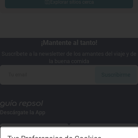
Explorar sitios cerca
¡Mantente al tanto!
Suscríbete a la newsletter de los amantes del viaje y de
la buena comida
Suscribirme
Descárgate la App
App Store
Google Play