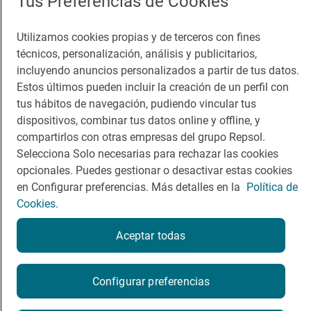
Tus Preferencias de Cookies
Guía Repsol
Enlaces
Utilizamos cookies propias y de terceros con fines
técnicos, personalización, análisis y publicitarios,
Comer
Contacto
incluyendo anuncios personalizados a partir de tus datos.
Viajar
Sala de prensa
Estos últimos pueden incluir la creación de un perfil con
tus hábitos de navegación, pudiendo vincular tus
Dormir
Canal de ética
dispositivos, combinar tus datos online y offline, y
compartirlos con otras empresas del grupo Repsol.
Selecciona Solo necesarias para rechazar las cookies
opcionales. Puedes gestionar o desactivar estas cookies
en Configurar preferencias. Más detalles en la
Política de
Política de privacidad
Política de cookies
Nota legal
Cookies.
Condiciones del servicio
© Repsol S.A. 2000
- 2026
Aceptar todas
Configurar preferencias