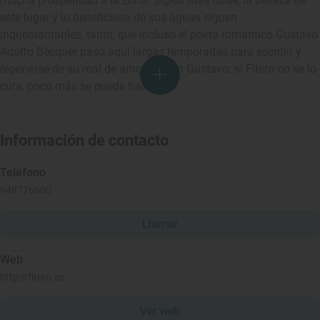
mucha prosperidad a la zona. Siglos más tarde, la belleza de
este lugar y lo beneficioso de sus aguas siguen
inquebrantables, tanto, que incluso el poeta romántico Gustavo
Adolfo Bécquer pasó aquí largas temporadas para escribir y
reponerse de su mal de amores. Don Gustavo: si Fitero no se lo
cura, poco más se puede hacer.
Información de contacto
Teléfono
948776600
Llamar
Web
http://fitero.es
Ver web