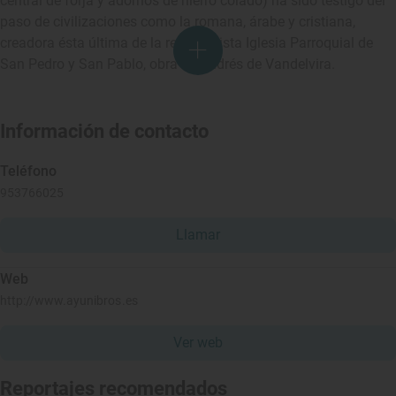
central de forja y adornos de hierro colado) ha sido testigo del
paso de civilizaciones como la romana, árabe y cristiana,
creadora ésta última de la renacentista Iglesia Parroquial de
San Pedro y San Pablo, obra de Andrés de Vandelvira.
Información de contacto
Teléfono
953766025
Llamar
Web
http://www.ayunibros.es
Ver web
Reportajes recomendados