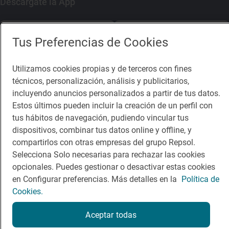
Descárgate la App
App Store
Google Play
Tus Preferencias de Cookies
Guía Repsol
Enlaces
Utilizamos cookies propias y de terceros con fines
técnicos, personalización, análisis y publicitarios,
Comer
Contacto
incluyendo anuncios personalizados a partir de tus datos.
Estos últimos pueden incluir la creación de un perfil con
Viajar
Sala de prensa
tus hábitos de navegación, pudiendo vincular tus
Dormir
Canal de ética
dispositivos, combinar tus datos online y offline, y
compartirlos con otras empresas del grupo Repsol.
Selecciona Solo necesarias para rechazar las cookies
opcionales. Puedes gestionar o desactivar estas cookies
en Configurar preferencias. Más detalles en la
Política de
Cookies.
Política de privacidad
Política de cookies
Nota legal
Condiciones del servicio
Aceptar todas
© Repsol S.A. 2000
- 2026