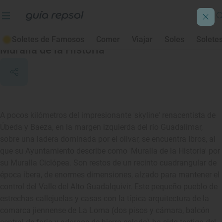
Ibros
Soletes de Famosos
Comer
Viajar
Soles
Solete
Muralla de la Historia
A pocos kilómetros del impresionante 'skyline' renacentista de
Úbeda y Baeza, en la margen izquierda del río Guadalimar,
sobre una ladera dominada por el olivar, se encuentra Ibros, al
que su Ayuntamiento describe como 'Muralla de la Historia' por
su Muralla Ciclópea. Son restos de un recinto cuadrangular de
época íbera, de enormes dimensiones, alzado para mantener el
control del Valle del Alto Guadalquivir. Este pequeño pueblo de
estrechas callejuelas y casas con la típica arquitectura de la
comarca jiennense de La Loma (dos pisos y cámara, balcón