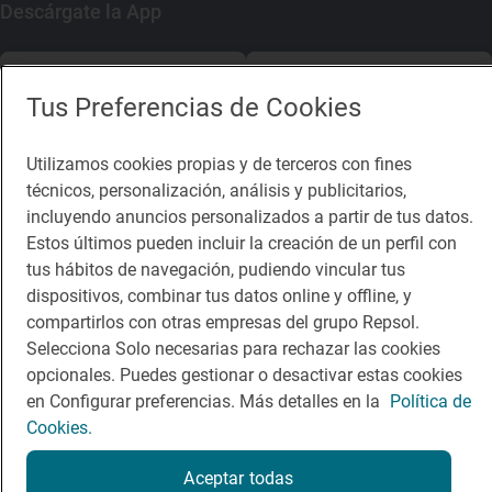
Descárgate la App
App Store
Google Play
Tus Preferencias de Cookies
Guía Repsol
Enlaces
Utilizamos cookies propias y de terceros con fines
técnicos, personalización, análisis y publicitarios,
Comer
Contacto
incluyendo anuncios personalizados a partir de tus datos.
Viajar
Sala de prensa
Estos últimos pueden incluir la creación de un perfil con
tus hábitos de navegación, pudiendo vincular tus
Dormir
Canal de ética
dispositivos, combinar tus datos online y offline, y
compartirlos con otras empresas del grupo Repsol.
Selecciona Solo necesarias para rechazar las cookies
opcionales. Puedes gestionar o desactivar estas cookies
en Configurar preferencias. Más detalles en la
Política de
Política de privacidad
Política de cookies
Nota legal
Cookies.
Condiciones del servicio
© Repsol S.A. 2000
- 2026
Aceptar todas