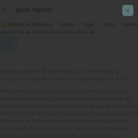
Narrillos del Rebollar
Soletes de Famosos
Comer
Viajar
Soles
Solete
Junto al alto mirador del Gorría
Municipio de unos 50 habitantes, a 30,2 km de Ávila, que
incluye a la localidad de Benitos. Se accede desde la AV110.
Precisamente su relativo aislamiento aumenta su encanto,
especialmente el natural. Narrillos se emplaza en la falda del
cerro Gorría (suena a topónimo vascuence), que desde sus más
de 1.700 metros de altitud ofrece panorámicas sobre gran parte
de la sierra de Ávila e incluso los llanos morañegos al norte.
Los alrededores son agrestes, con berrocales cuarteados por
los hielos. Narrillos, pueblo bastante arbolado, linda con