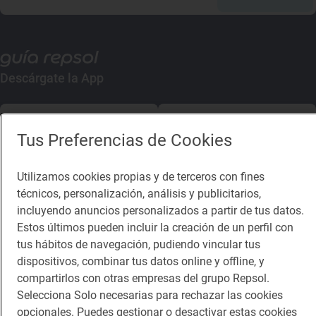
Descárgate la App
App Store
Google Play
Tus Preferencias de Cookies
Guía Repsol
Enlaces
Utilizamos cookies propias y de terceros con fines
técnicos, personalización, análisis y publicitarios,
Comer
Contacto
incluyendo anuncios personalizados a partir de tus datos.
Viajar
Sala de prensa
Estos últimos pueden incluir la creación de un perfil con
tus hábitos de navegación, pudiendo vincular tus
Dormir
Canal de ética
dispositivos, combinar tus datos online y offline, y
compartirlos con otras empresas del grupo Repsol.
Selecciona Solo necesarias para rechazar las cookies
opcionales. Puedes gestionar o desactivar estas cookies