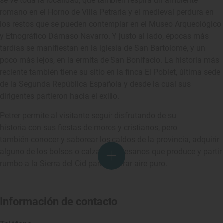
se ve toda la localidad, que también respira un ambiente
romano en el Horno de Villa Petraria y el medieval perdura en
los restos que se pueden contemplar en el Museo Arqueológico
y Etnográfico Dámaso Navarro. Y justo al lado, épocas más
tardías se manifiestan en la iglesia de San Bartolomé, y un
poco más lejos, en la ermita de San Bonifacio. La historia más
reciente también tiene su sitio en la finca El Poblet, última sede
de la Segunda República Española y desde la cual sus
dirigentes partieron hacia el exilio.
Petrer permite al visitante seguir disfrutando de su
historia con sus fiestas de moros y cristianos, pero
también conocer y saborear los caldos de la provincia, adquirir
alguno de los bolsos o calzados artesanos que produce y partir
rumbo a la Sierra del Cid para respirar aire puro.
Información de contacto