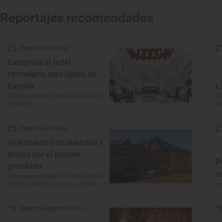
Reportajes recomendados
Reportaje de viaje
Escapada al hotel
ferroviario más lujoso de
España
L
‘Royal Hideaway Hotel de Canfranc’
Tr
(Huesca)
de
Reportaje de viaje
Al encuentro de duendes y
brujas por el bosque
P
prohibido
c
El bosque del Betato (Tramacastilla
de Tena, Huesca) a pie o a caballo
Lo
Reportaje gastronómico