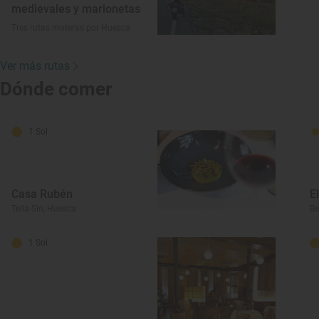
medievales y marionetas
Tres rutas moteras por Huesca
Ver más rutas
Dónde comer
1 Sol
Casa Rubén
E
Tella-Sin, Huesca
Be
1 Sol