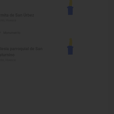
rmita de San Úrbez
nlo, Huesca
Monumento
glesia parroquial de San
aturnino
oto, Huesca