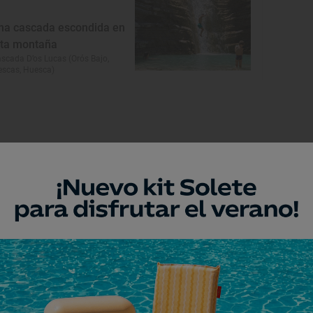
na cascada escondida en
lta montaña
scada D’os Lucas (Orós Bajo,
escas, Huesca)
Monumento
glesia de San Vicente
ártir de Puértolas
értolas, Huesca
Museo