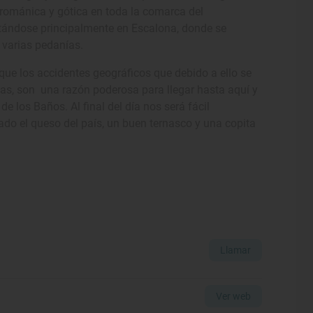
 románica y gótica en toda la comarca del
ntándose principalmente en Escalona, donde se
 varias pedanías.
 que los accidentes geográficos que debido a ello se
as, son una razón poderosa para llegar hasta aquí y
e los Baños. Al final del día nos será fácil
bado el queso del país, un buen ternasco y una copita
Llamar
Ver web