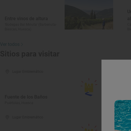
U
Entre vinos de altura
a
‘Bodegas Bal Minuta’ (Barbenuta-
Ca
Biescas, Huesca)
Bi
Ver todos
Sitios para visitar
Lugar Emblemático
I
Fuente de los Baños
M
Puértolas, Huesca
Pu
Lugar Emblemático