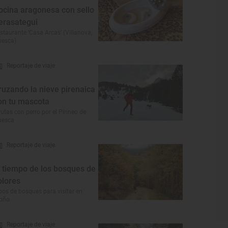
ocina aragonesa con sello
erasategui
staurante ‘Casa Arcas’ (Villanova,
uesca)
Reportaje de viaje
ruzando la nieve pirenaica
on tu mascota
rutas con perro por el Pirineo de
uesca
Reportaje de viaje
l tiempo de los bosques de
olores
pos de bosques para visitar en
toño
Reportaje de viaje