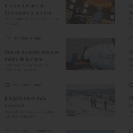
El alma del vino de
C
Somontano a la mesa
B
Restaurante ‘Trasiego’ (Barbastro,
Re
Huesca)
H
Reportaje de viaje
Una cálida experiencia en
C
medio de la nieve
c
Hotel ‘Las Mugas’ (Formigal-
4 
Panticosa, Huesca)
H
Reportaje de viaje
¡Llegó la nieve más
E
deseada!
c
Destinos, hoteles y planes para
Ti
disfrutar de la nieve
o
Reportaje gastronómico