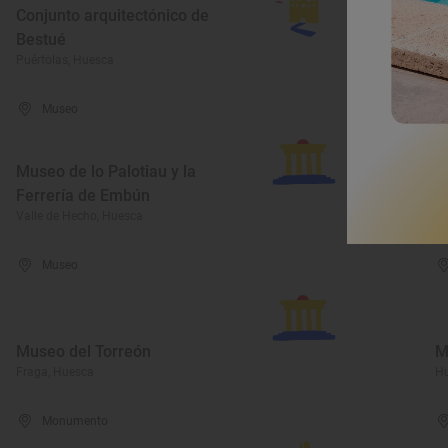
Conjunto arquitectónico de
M
Bestué
M
Puértolas, Huesca
Ja
Museo
Museo de lo Palotiau y la
C
Ferrería de Embún
l
Valle de Hecho, Huesca
Sa
Museo
Museo del Torreón
M
Fraga, Huesca
Hu
Monumento