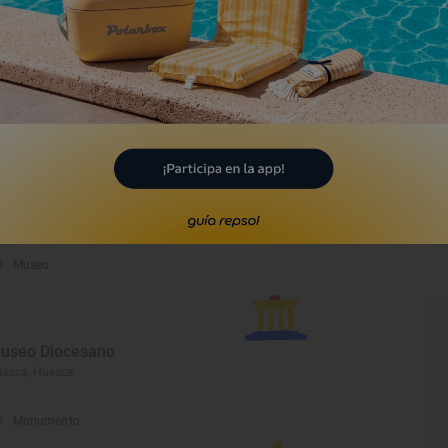
useo de Miniaturas
ilitares
ca, Huesca
Museo
entro de Interpretación de
os Glaciares
biñánigo, Huesca
Museo
useo Diocesano
esca, Huesca
Monumento