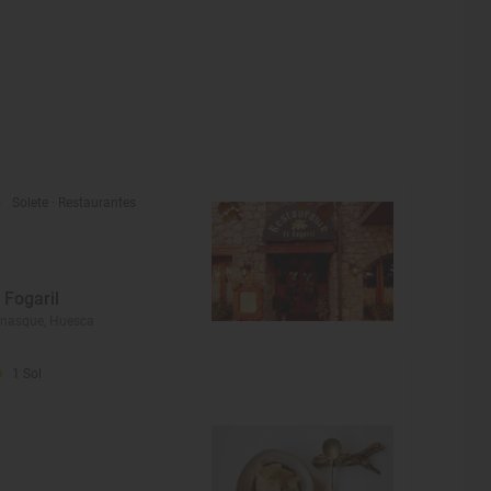
Solete
· Restaurantes
l Fogaril
nasque, Huesca
1 Sol