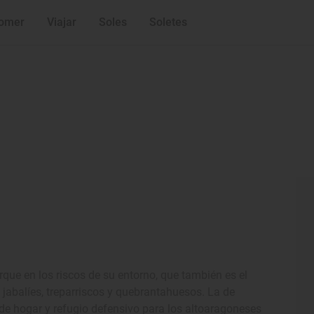
omer
Viajar
Soles
Soletes
rque en los riscos de su entorno, que también es el
 jabalíes, treparriscos y quebrantahuesos. La de
 de hogar y refugio defensivo para los altoaragoneses