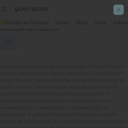
Sant Sadurní d'Anoia
Soletes de Famosos
Comer
Viajar
Soles
Solete
Burbujas de tradición
¿De dónde proceden las burbujas que cada Navidad toman los
bloques publicitarios de nuestros televisores? Esta población
del Alto Penedès tiene la respuesta, porque ostenta el título de
Capital del Cava. Sin embargo, el centro de operaciones de
Codorniù y Freixenet tiene mucho más que ofrecerle al
visitante, dado que Sant Sadurní d´Anoia cuenta con un
variado patrimonio arquitectónico capitaneado por el
modernismo. El edificio de las cavas Codorniù es el mejor
ejemplo de las afueras de la localidad, por cuyo centro hay que