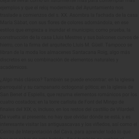
dejarse llevar como un saturniense más para contemplar más
ejemplos y que el reloj modernista del Ayuntamiento nos
traslade a comienzos del s. XX. Asombra la fachada de la casa
María Sàbat, con sus flores de colores adornándola, en ese
estilos que empieza a inundar el municipio; como prueba, la
construcción de la casa Lluis Mestres y sus balcones curvos de
hierro, con la firma del arquitecto Lluís M. Güell. Tampoco se
libran de la moda los almacenes Santacana Roig, algo más
discretos en su combinación de elementos naturales y
académicos.
¿Algo más clásico? También se puede encontrar: en la iglesia
parroquial y su campanario octogonal gótico; en la iglesia de
San Benet d´Espiells, que rezuma elementos románicos por los
cuatro costados; en la torre carlista de Font del Mingo de
finales del XIX, o, incluso, en los restos del castillo de Vilardell.
De vuelta al presente, no hay que olvidar dónde se está, y es
interesante visitar las antiguascavas y los viñedos, así como el
Centro de Interpretación del Cava, para aprender todo lo que