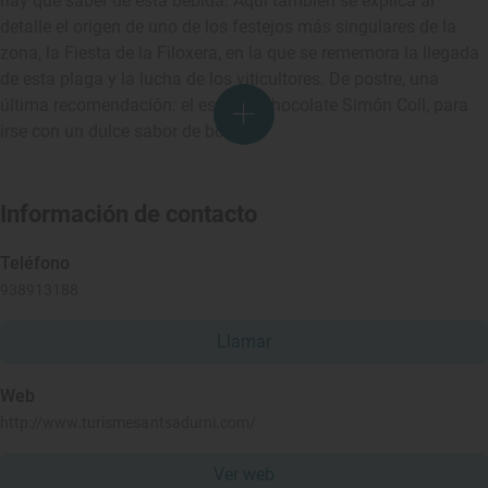
hay que saber de esta bebida. Aquí también se explica al
detalle el origen de uno de los festejos más singulares de la
zona, la Fiesta de la Filoxera, en la que se rememora la llegada
de esta plaga y la lucha de los viticultores. De postre, una
última recomendación: el espacio chocolate Simón Coll, para
irse con un dulce sabor de boca.
Información de contacto
Teléfono
938913188
Llamar
Web
http://www.turismesantsadurni.com/
Ver web