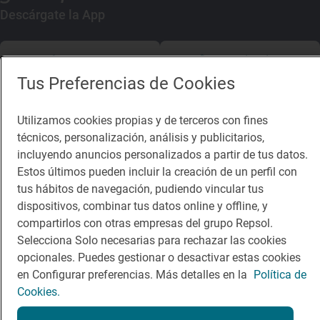
Descárgate la App
App Store
Google Play
Tus Preferencias de Cookies
Guía Repsol
Enlaces
Utilizamos cookies propias y de terceros con fines
Comer
Contacto
técnicos, personalización, análisis y publicitarios,
incluyendo anuncios personalizados a partir de tus datos.
Viajar
Sala de prensa
Estos últimos pueden incluir la creación de un perfil con
Dormir
Canal de ética
tus hábitos de navegación, pudiendo vincular tus
dispositivos, combinar tus datos online y offline, y
compartirlos con otras empresas del grupo Repsol.
Selecciona Solo necesarias para rechazar las cookies
opcionales. Puedes gestionar o desactivar estas cookies
en Configurar preferencias. Más detalles en la
Política de
Política de privacidad
Política de cookies
Nota legal
Cookies.
Condiciones del servicio
© Repsol S.A. 2000
- 2026