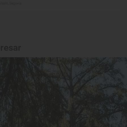
lsaín, Segovia
eresar