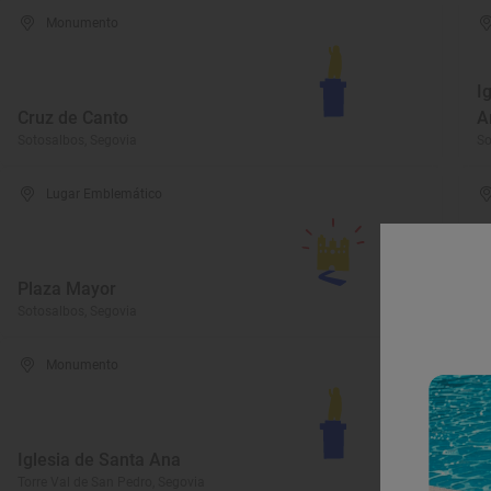
Monumento
I
Cruz de Canto
A
Sotosalbos, Segovia
So
Lugar Emblemático
Plaza Mayor
I
Sotosalbos, Segovia
Cu
Monumento
Iglesia de Santa Ana
C
Torre Val de San Pedro, Segovia
Ar