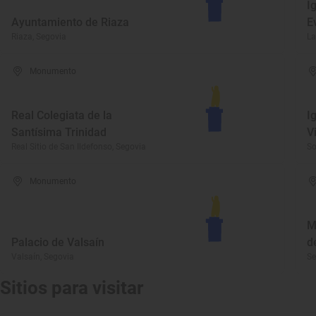
I
Ayuntamiento de Riaza
E
Riaza, Segovia
La
Monumento
Real Colegiata de la
I
Santísima Trinidad
V
Real Sitio de San Ildefonso, Segovia
So
Monumento
M
Palacio de Valsaín
d
Valsaín, Segovia
Se
Sitios para visitar