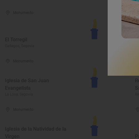
Monumento
El Torregil
A
Gallegos, Segovia
Ri
Monumento
Iglesia de San Juan
R
Evangelista
S
La Losa, Segovia
Re
Monumento
Iglesia de la Natividad de la
Virgen
P