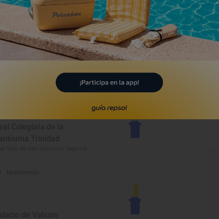
Monumento
yuntamiento de Riaza
aza, Segovia
Monumento
eal Colegiata de la
antísima Trinidad
al Sitio de San Ildefonso, Segovia
Monumento
alacio de Valsaín