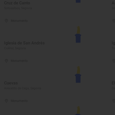
Cruz de Canto
A
Sotosalbos, Segovia
So
Monumento
Iglesia de San Andrés
I
Cuéllar, Segovia
Tu
Monumento
Cuevas
E
Arevalillo de Cega, Segovia
Ga
Monumento