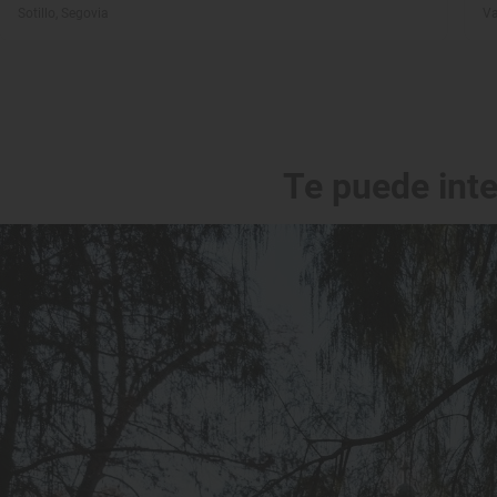
Sotillo, Segovia
Va
Te puede int