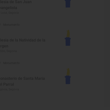
glesia de San Juan
vangelista
 Losa, Segovia
Monumento
glesia de la Natividad de la
irgen
tillo, Segovia
Monumento
onasterio de Santa María
el Parral
govia, Segovia