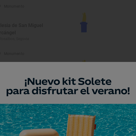
Monumento
glesia de San Miguel
rcángel
tosalbos, Segovia
Monumento
glesia de San Andrés
éllar, Segovia
Monumento
uevas
evalillo de Cega, Segovia