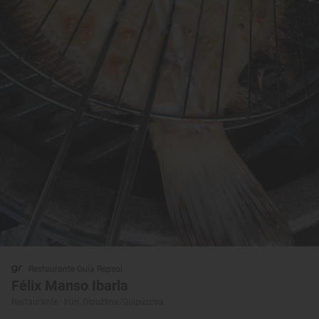
Restaurante Guía Repsol
Félix Manso Ibarla
Restaurante · Irún, Gipuzkoa/Guipúzcoa