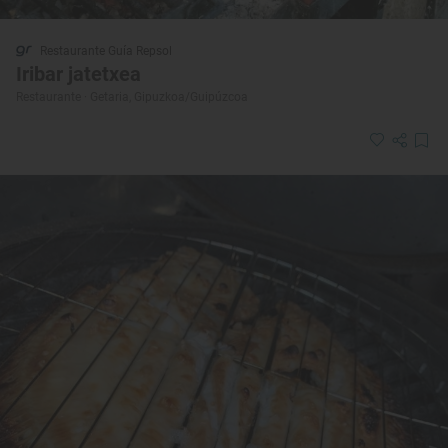
Restaurante Guía Repsol
Iribar jatetxea
Restaurante · Getaria, Gipuzkoa/Guipúzcoa