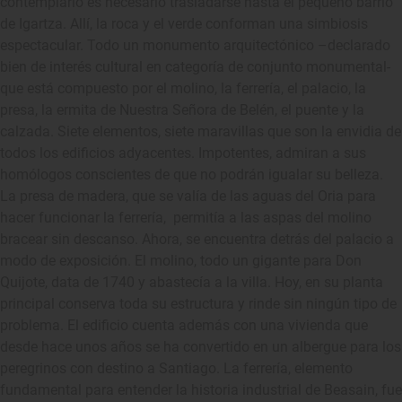
contemplarlo es necesario trasladarse hasta el pequeño barrio
de Igartza. Allí, la roca y el verde conforman una simbiosis
espectacular. Todo un monumento arquitectónico –declarado
bien de interés cultural en categoría de conjunto monumental-
que está compuesto por el molino, la ferrería, el palacio, la
presa, la ermita de Nuestra Señora de Belén, el puente y la
calzada. Siete elementos, siete maravillas que son la envidia de
todos los edificios adyacentes. Impotentes, admiran a sus
homólogos conscientes de que no podrán igualar su belleza.
La presa de madera, que se valía de las aguas del Oria para
hacer funcionar la ferrería, permitía a las aspas del molino
bracear sin descanso. Ahora, se encuentra detrás del palacio a
modo de exposición. El molino, todo un gigante para Don
Quijote, data de 1740 y abastecía a la villa. Hoy, en su planta
principal conserva toda su estructura y rinde sin ningún tipo de
problema. El edificio cuenta además con una vivienda que
desde hace unos años se ha convertido en un albergue para los
peregrinos con destino a Santiago. La ferrería, elemento
fundamental para entender la historia industrial de Beasain, fue