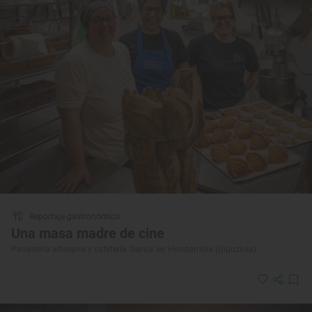
Reportaje gastronómico
Una masa madre de cine
Panadería artesana y cafetería ‘Garua’ en Hondarribia (Gipuzkoa)