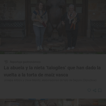
Reportaje gastronómico
La abuela y la nieta ‘talogiles’ que han dado la
vuelta a la torta de maíz vasca
Josepa Albizu y Uxue Maiotz, elaboradoras de talo de Segura (Gipuzkoa)