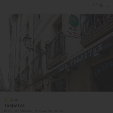
Solete
Txepetxa
Bares · San Sebastián, Gipuzkoa/Guipúzcoa