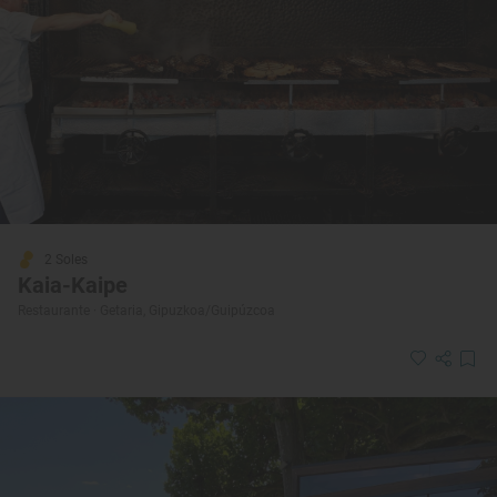
2 Soles
Kaia-Kaipe
Restaurante · Getaria, Gipuzkoa/Guipúzcoa