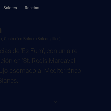
Soletes
Recetas
m
, Costa d'en Balnes (Balears, Illes)
ias de 'Es Fum', con un aire
ación en 'St. Regis Mardavall
 lujo asomado al Mediterráneo
Blanes.