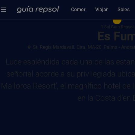
Comer
Viajar
Soles
1 Sol Guía Repsol
Es Fu
St. Regis Mardavall. Ctra. MA-20, Palma - Andratx
Luce espléndida cada una de las estanc
señorial acorde a su privilegiada ubic
Mallorca Resort', el magnífico hotel de
en la Costa d’en 