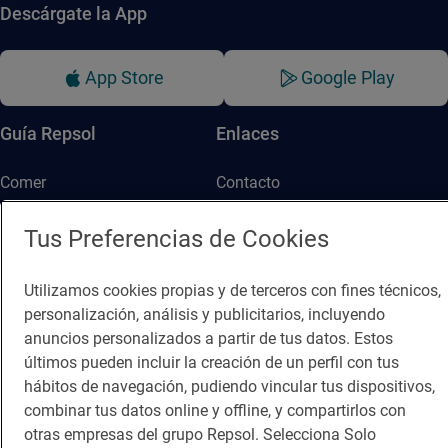
Descárgate la App
App Store
Google Play
Guía Repsol
Enlaces
Comer
Contacto
Viajar
Sala de prensa
Tus Preferencias de Cookies
Dormir
Canal de ética
Utilizamos cookies propias y de terceros con fines técnicos,
personalización, análisis y publicitarios, incluyendo
anuncios personalizados a partir de tus datos. Estos
últimos pueden incluir la creación de un perfil con tus
hábitos de navegación, pudiendo vincular tus dispositivos,
Política de privacidad
Política de cookies
Nota legal
combinar tus datos online y offline, y compartirlos con
otras empresas del grupo Repsol. Selecciona Solo
Condiciones del servicio