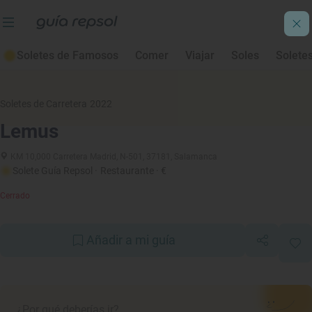
Soletes de Famosos
Comer
Viajar
Soles
Solete
Soletes de Carretera 2022
Lemus
KM 10,000 Carretera Madrid, N-501, 37181, Salamanca
Solete Guía Repsol
· Restaurante
· €
Cerrado
Añadir a mi guía
¿Por qué deberías ir?