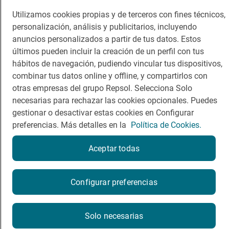
Utilizamos cookies propias y de terceros con fines técnicos,
Guía Repsol
Enlaces
personalización, análisis y publicitarios, incluyendo
anuncios personalizados a partir de tus datos. Estos
Comer
Contacto
últimos pueden incluir la creación de un perfil con tus
Viajar
Sala de prensa
hábitos de navegación, pudiendo vincular tus dispositivos,
combinar tus datos online y offline, y compartirlos con
Dormir
Canal de ética
otras empresas del grupo Repsol. Selecciona Solo
necesarias para rechazar las cookies opcionales. Puedes
gestionar o desactivar estas cookies en Configurar
preferencias. Más detalles en la
Política de Cookies.
Política de privacidad
Política de cookies
Nota legal
Aceptar todas
Condiciones del servicio
© Repsol S.A. 2000
- 2026
Configurar preferencias
Solo necesarias