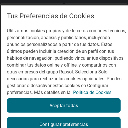
App Store
Google Play
Tus Preferencias de Cookies
Guía Repsol
Enlaces
Utilizamos cookies propias y de terceros con fines técnicos,
personalización, análisis y publicitarios, incluyendo
Comer
Contacto
anuncios personalizados a partir de tus datos. Estos
últimos pueden incluir la creación de un perfil con tus
Viajar
Sala de prensa
hábitos de navegación, pudiendo vincular tus dispositivos,
Dormir
Canal de ética
combinar tus datos online y offline, y compartirlos con
otras empresas del grupo Repsol. Selecciona Solo
necesarias para rechazar las cookies opcionales. Puedes
gestionar o desactivar estas cookies en Configurar
preferencias. Más detalles en la
Política de Cookies.
Política de privacidad
Política de cookies
Nota legal
Aceptar todas
Condiciones del servicio
© Repsol S.A. 2000
- 2026
Reserva una mesa
Configurar preferencias